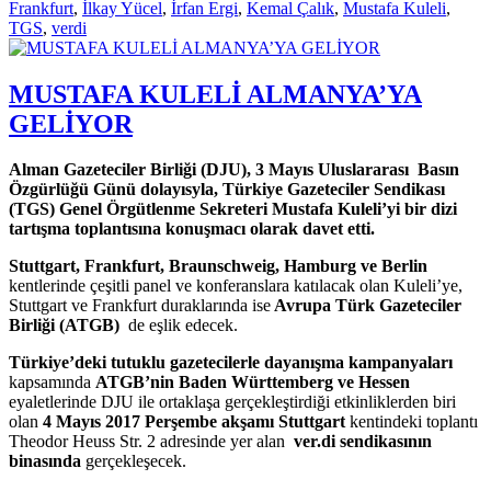
Frankfurt
,
İlkay Yücel
,
İrfan Ergi
,
Kemal Çalık
,
Mustafa Kuleli
,
TGS
,
verdi
MUSTAFA KULELİ ALMANYA’YA
GELİYOR
Alman Gazeteciler Birliği (DJU), 3 Mayıs Uluslararası
Basın
Özgürlüğü Günü dolayısyla, Türkiye Gazeteciler Sendikası
(TGS) Genel Örgütlenme Sekreteri Mustafa Kuleli’yi bir dizi
tartışma toplantısına konuşmacı olarak davet etti.
Stuttgart, Frankfurt, Braunschweig, Hamburg ve Berlin
kentlerinde çeşitli panel ve konferanslara katılacak olan Kuleli’ye,
Stuttgart ve Frankfurt duraklarında ise
Avrupa Türk Gazeteciler
Birliği (ATGB)
de eşlik edecek.
Türkiye’deki tutuklu gazetecilerle dayanışma kampanyaları
kapsamında
ATGB’nin Baden Württemberg ve Hessen
eyaletlerinde DJU ile ortaklaşa gerçekleştirdiği etkinliklerden biri
olan
4 Mayıs 2017 Perşembe akşamı Stuttgart
kentindeki toplantı
Theodor Heuss Str. 2 adresinde yer alan
ver.di sendikasının
binasında
gerçekleşecek.