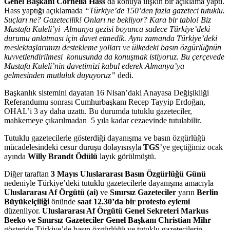
Genel Başkanı Cornelia Hass
da konuya ilişkin bir açıklama yaptı.
Hass yaptığı açıklamada
“Türkiye’de 150’den fazla gazeteci tutuklu.
Suçları ne? Gazetecilik! Onları ne bekliyor? Kara bir tablo! Biz
Mustafa Kuleli’yi
Almanya gezisi boyunca sadece Türkiye’deki
durumu anlatması için davet etmedik. Aynı zamanda Türkiye’deki
meslektaşlarımızı destekleme yolları ve ülkedeki basın özgürlüğnün
kuvvetlendirilmesi
konusunda da konuşmak istiyoruz. Bu çerçevede
Mustafa Kuleli’nin davetimizi kabul ederek Almanya’ya
gelmesinden mutluluk duyuyoruz”
dedi.
Başkanlık sistemini dayatan 16 Nisan’daki Anayasa Değişikliği
Referandumu sonrası Cumhurbaşkanı Recep Tayyip Erdoğan,
OHAL’i 3 ay daha uzattı. Bu durumda tutuklu gazeteciler,
mahkemeye çıkarılmadan
5 yıla kadar cezaevinde tutulabilir.
Tutuklu gazetecilerle gösterdiği dayanışma ve basın özgürlüğü
mücadelesindeki cesur duruşu dolayısısyla
TGS
’ye geçtiğimiz ocak
ayında
Willy Brandt Ödülü
layık görülmüştü.
Diğer taraftan
3 Mayıs Uluslararası Basın Özgürlüğü Günü
nedeniyle Türkiye’deki tutuklu gazetecilerle dayanışma amacıyla
Uluslararası Af Örgütü (ai)
ve
Sınırsız Gazeteciler
yarın
Berlin
Büyükelçiliği
önünde
saat 12.30’da bir protesto eylemi
düzenliyor.
Uluslararası Af Örgütü Genel Sekreteri Markus
Beeko ve Sınırsız Gazeteciler Genel Başkanı Christian Mihr
gösteride Türkiye’de basın özgürlüğü ve tutuklu gazetecilerin