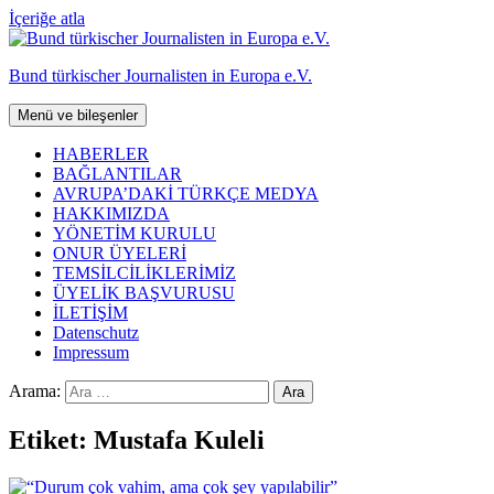
İçeriğe atla
Bund türkischer Journalisten in Europa e.V.
Menü ve bileşenler
HABERLER
BAĞLANTILAR
AVRUPA’DAKİ TÜRKÇE MEDYA
HAKKIMIZDA
YÖNETİM KURULU
ONUR ÜYELERİ
TEMSİLCİLİKLERİMİZ
ÜYELİK BAŞVURUSU
İLETİŞİM
Datenschutz
Impressum
Arama:
Etiket:
Mustafa Kuleli