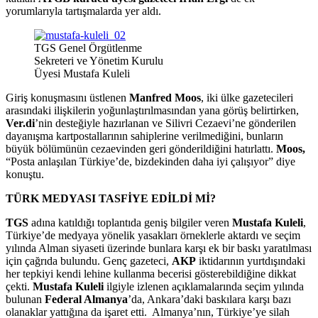
yorumlarıyla tartışmalarda yer aldı.
TGS Genel Örgütlenme
Sekreteri ve Yönetim Kurulu
Üyesi Mustafa Kuleli
Giriş konuşmasını üstlenen
Manfred Moos
, iki ülke gazetecileri
arasındaki ilişkilerin yoğunlaştırılmasından yana görüş belirtirken,
Ver.di
’nin desteğiyle hazırlanan ve Silivri Cezaevi’ne gönderilen
dayanışma kartpostallarının sahiplerine verilmediğini, bunların
büyük bölümünün cezaevinden geri gönderildiğini hatırlattı.
Moos,
“Posta anlaşılan Türkiye’de, bizdekinden daha iyi çalışıyor” diye
konuştu.
TÜRK MEDYASI TASFİYE EDİLDİ Mİ?
TGS
adına katıldığı toplantıda geniş bilgiler veren
Mustafa Kuleli
,
Türkiye’de medyaya yönelik yasakları örneklerle aktardı ve seçim
yılında Alman siyaseti üzerinde bunlara karşı ek bir baskı yaratılması
için çağrıda bulundu. Genç gazeteci,
AKP
iktidarının yurtdışındaki
her tepkiyi kendi lehine kullanma becerisi gösterebildiğine dikkat
çekti.
Mustafa Kuleli
ilgiyle izlenen açıklamalarında seçim yılında
bulunan
Federal Almanya
’da, Ankara’daki baskılara karşı bazı
olanaklar yattığına da işaret etti.
Almanya’nın, Türkiye’ye silah