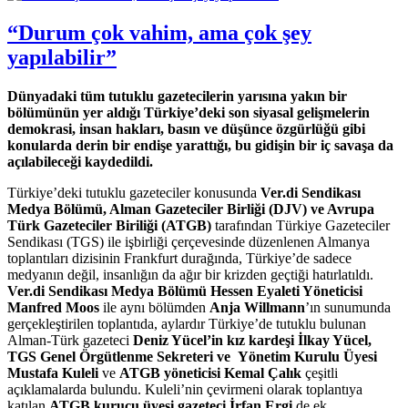
“Durum çok vahim, ama çok şey
yapılabilir”
Dünyadaki tüm tutuklu gazetecilerin yarısına yakın bir
bölümünün yer aldığı Türkiye’deki son siyasal gelişmelerin
demokrasi, insan hakları, basın ve düşünce özgürlüğü gibi
konularda derin bir endişe yarattığı, bu gidişin bir iç savaşa da
açılabileceği kaydedildi.
Türkiye’deki tutuklu gazeteciler konusunda
Ver.di Sendikası
Medya Bölümü, Alman Gazeteciler Birliği (DJV) ve Avrupa
Türk Gazeteciler Biriliği (ATGB)
tarafından Türkiye Gazeteciler
Sendikası (TGS) ile işbirliği çerçevesinde düzenlenen Almanya
toplantıları dizisinin Frankfurt durağında, Türkiye’de sadece
medyanın değil, insanlığın da ağır bir krizden geçtiği hatırlatıldı.
Ver.di Sendikası Medya Bölümü Hessen Eyaleti Yöneticisi
Manfred Moos
ile aynı bölümden
Anja Willmann
’ın sunumunda
gerçekleştirilen toplantıda, aylardır Türkiye’de tutuklu bulunan
Alman-Türk gazeteci
Deniz Yücel’in kız kardeşi İlkay Yücel,
TGS Genel Örgütlenme Sekreteri ve Yönetim Kurulu Üyesi
Mustafa Kuleli
ve
ATGB yöneticisi Kemal Çalık
çeşitli
açıklamalarda bulundu. Kuleli’nin çevirmeni olarak toplantıya
katılan
ATGB kurucu üyesi gazeteci İrfan Ergi
de ek