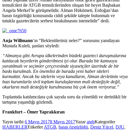
temsilcileri ile ATGB temsilcilerinden oluşan bir heyet Başbakan
Angela Merkel’le görüşmelidir. Alman Hükümeti, Erdoğan’dan
basın özgürlüğü konusunda ciddi şekilde talepte bulunmalı ve
tutuklu gazetecilerin serbest bırakılmasını istemelidir” dedi.
Anja Willmann
’ın “Beklentileriniz neler?” sorusunu yanıtlayan
Mustafa Kuleli, şunları söyledi:
“Almanya gibi Avrupa ülkelerinden bizdeki gazeteci duruşmalarına
katılacak heyetlerin gönderilmesi iyi olur. Burada bir kamuoyu
yaratılmalı ve seçimler çerçevesinde siyasetçiler üzerinde de bir
baskı kurulmalı. En önemlisi de burada yeni haber siteleri
kurmaktır. Ancak bu sitelerin veya kanalların, Alman devletinin veya
bazı kurumlarla sivil toplum kuruluşlarının mali desteğiyle değil,
okurların mali desteğiyle kurulmasına biz çok önem veriyoruz.”
Toplantıda katılımcılara çok sayıda soru da yönetildi ve derinlikli bir
tartışma yaşandığı gözlendi.
Frankfurt – Ömer Yaprakkıran
Yayın tarihi
6 Mayıs 2017
8 Mayıs 2017
Yazar
atgb
Kategoriler
HABERLER
Etiketler
ATGB
,
basın özgürlüğü
,
Deniz Yücel
,
DJU
,