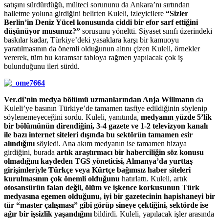
satışını sürdürdüğü, mülteci sorununu da Ankara’nı sırtından
halletme yoluna girdiğini belirten Kuleli, izleyicilere
“Sizler
Berlin’in Deniz Yücel konusunda ciddi bir efor sarf ettiğini
düşünüyor musunuz?”
sorusunu yöneltti. Siyaset sınıfı üzerindeki
baskılar kadar, Türkiye’deki yasaklara karşı bir kamuoyu
yaratılmasının da önemli olduğunun altını çizen Kuleli, örnekler
vererek, tüm bu karamsar tabloya rağmen yapılacak çok iş
bulunduğunu ileri sürdü.
Ver.di’nin medya bölümü uzmanlarından Anja Willmann
da
Kuleli’ye basının Türkiye’de tamamen tasfiye edildiğinin söylenip
söylenemeyeceğini sordu. Kuleli, yanıtında,
medyanın yüzde 5’lik
bir bölümünün direndiğini, 3-4 gazete ve 1-2 televizyon kanalı
ile bazı internet siteleri dışında bu sektörün tamamen esir
alındığını
söyledi. Ana akım medyanın ise tamamen hizaya
girdiğini, burada
artık araştırmacı bir haberciliğin söz konusu
olmadığını kaydeden TGS yöneticisi, Almanya’da yurttaş
girişimleriyle Türkçe veya Kürtçe bağımsız haber siteleri
kurulmasının çok önemli olduğunu
hatırlattı. Kuleli, artık
otosansürün falan değil, ölüm ve işkence korkusunun Türk
medyasına egemen olduğunu, iyi bir gazetecinin hapishaneyi bir
tür “master çalışması” gibi görüp sineye çektiğini, sektörde ise
ağır bir işsizlik yaşandığını
bildirdi. Kuleli, yapılacak işler arasında