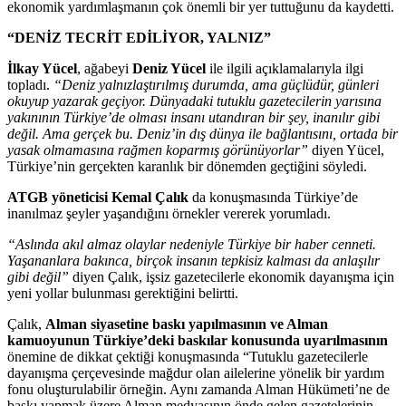
ekonomik yardımlaşmanın çok önemli bir yer tuttuğunu da kaydetti.
“DENİZ TECRİT EDİLİYOR, YALNIZ”
İlkay Yücel
, ağabeyi
Deniz Yücel
ile ilgili açıklamalarıyla ilgi
topladı.
“Deniz yalnızlaştırılmış durumda, ama güçlüdür, günleri
okuyup yazarak geçiyor. Dünyadaki tutuklu gazetecilerin yarısına
yakınının Türkiye’de olması insanı utandıran bir şey, inanılır gibi
değil. Ama gerçek bu. Deniz’in dış dünya ile bağlantısını, ortada bir
yasak olmamasına rağmen koparmış görünüyorlar”
diyen Yücel,
Türkiye’nin gerçekten karanlık bir dönemden geçtiğini söyledi.
ATGB yöneticisi Kemal Çalık
da konuşmasında Türkiye’de
inanılmaz şeyler yaşandığını örnekler vererek yorumladı.
“Aslında akıl almaz olaylar nedeniyle Türkiye bir haber cenneti.
Yaşananlara bakınca, birçok insanın tepkisiz kalması da anlaşılır
gibi değil”
diyen Çalık, işsiz gazetecilerle ekonomik dayanışma için
yeni yollar bulunması gerektiğini belirtti.
Çalık,
Alman siyasetine baskı yapılmasının ve Alman
kamuoyunun Türkiye’deki baskılar konusunda uyarılmasının
önemine de dikkat çektiği konuşmasında “Tutuklu gazetecilerle
dayanışma çerçevesinde mağdur olan ailelerine yönelik bir yardım
fonu oluşturulabilir örneğin. Aynı zamanda Alman Hükümeti’ne de
baskı yapmak üzere Alman medyasının önde gelen gazetelerinin