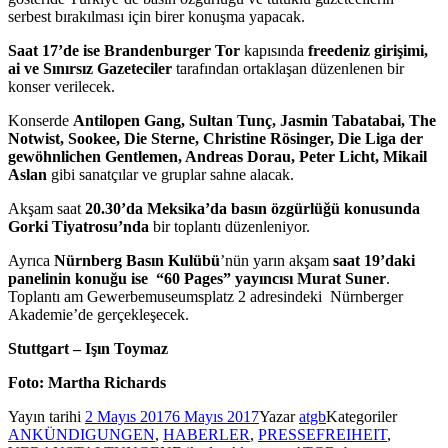
serbest bırakılması için birer konuşma yapacak.
Saat 17’de ise Brandenburger Tor
kapısında
freedeniz girişimi,
ai ve Sınırsız Gazeteciler
tarafından ortaklaşan düzenlenen bir
konser verilecek.
Konserde
Antilopen Gang, Sultan Tunç, Jasmin Tabatabai, The
Notwist, Sookee, Die Sterne, Christine Rösinger, Die Liga der
gewöhnlichen Gentlemen, Andreas Dorau, Peter Licht, Mikail
Aslan
gibi sanatçılar ve gruplar sahne alacak.
Akşam saat
20.30’da Meksika’da basın özgürlüğü konusunda
Gorki Tiyatrosu’nda
bir toplantı düzenleniyor.
Ayrıca
Nürnberg Basın Kulübü
’nün yarın akşam
saat 19’daki
panelinin konuğu ise
“60 Pages” yayıncısı Murat Suner
.
Toplantı am Gewerbemuseumsplatz 2 adresindeki
Nürnberger
Akademie’de gerçekleşecek.
Stuttgart – Işın Toymaz
Foto: Martha Richards
Yayın tarihi
2 Mayıs 2017
6 Mayıs 2017
Yazar
atgb
Kategoriler
ANKÜNDIGUNGEN
,
HABERLER
,
PRESSEFREIHEIT
,