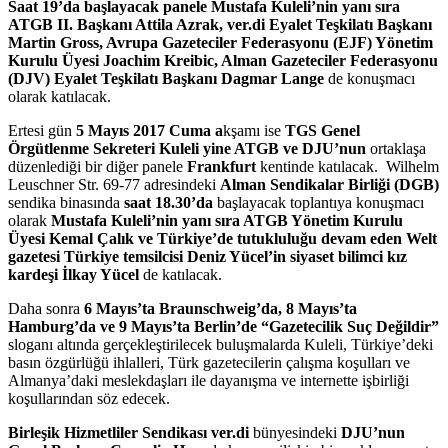
Saat 19’da başlayacak panele Mustafa Kuleli’nin yanı sıra
ATGB II. Başkanı Attila Azrak, ver.di Eyalet Teşkilatı Başkanı
Martin Gross, Avrupa Gazeteciler Federasyonu (EJF) Yönetim
Kurulu Üyesi Joachim Kreibic, Alman Gazeteciler Federasyonu
(DJV) Eyalet Teşkilatı Başkanı Dagmar Lange
de konuşmacı
olarak katılacak.
Ertesi gün
5 Mayıs 2017 Cuma a
kşamı ise
TGS Genel
Örgütlenme Sekreteri Kuleli yine ATGB ve DJU’nun
ortaklaşa
düzenlediği bir diğer panele
Frankfurt
kentinde katılacak.
Wilhelm
Leuschner Str. 69-77 adresindeki
Alman Sendikalar Birliği (DGB)
sendika binasında
saat 18.30’da
başlayacak toplantıya konuşmacı
olarak
Mustafa Kuleli’nin yanı sıra ATGB Yönetim Kurulu
Üyesi Kemal Çalık ve Türkiye’de tutukluluğu devam eden Welt
gazetesi Türkiye temsilcisi Deniz Yücel’in siyaset bilimci kız
kardeşi İlkay Yücel
de katılacak.
Daha sonra
6 Mayıs’ta Braunschweig’da, 8 Mayıs’ta
Hamburg’da ve 9 Mayıs’ta Berlin’de “Gazetecilik Suç Değildir”
sloganı altında gerçekleştirilecek buluşmalarda Kuleli, Türkiye’deki
basın özgürlüğü ihlalleri, Türk gazetecilerin çalışma koşulları ve
Almanya’daki meslekdaşları ile dayanışma ve internette işbirliği
koşullarından söz edecek.
Birleşik Hizmetliler Sendikası ver.di
bünyesindeki
DJU’nun