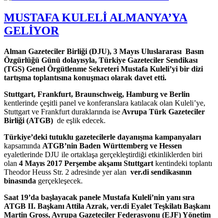
MUSTAFA KULELİ ALMANYA’YA
GELİYOR
Alman Gazeteciler Birliği (DJU), 3 Mayıs Uluslararası
Basın
Özgürlüğü Günü dolayısyla, Türkiye Gazeteciler Sendikası
(TGS) Genel Örgütlenme Sekreteri Mustafa Kuleli’yi bir dizi
tartışma toplantısına konuşmacı olarak davet etti.
Stuttgart, Frankfurt, Braunschweig, Hamburg ve Berlin
kentlerinde çeşitli panel ve konferanslara katılacak olan Kuleli’ye,
Stuttgart ve Frankfurt duraklarında ise
Avrupa Türk Gazeteciler
Birliği (ATGB)
de eşlik edecek.
Türkiye’deki tutuklu gazetecilerle dayanışma kampanyaları
kapsamında
ATGB’nin Baden Württemberg ve Hessen
eyaletlerinde DJU ile ortaklaşa gerçekleştirdiği etkinliklerden biri
olan
4 Mayıs 2017 Perşembe akşamı Stuttgart
kentindeki toplantı
Theodor Heuss Str. 2 adresinde yer alan
ver.di sendikasının
binasında
gerçekleşecek.
Saat 19’da başlayacak panele Mustafa Kuleli’nin yanı sıra
ATGB II. Başkanı Attila Azrak, ver.di Eyalet Teşkilatı Başkanı
Martin Gross, Avrupa Gazeteciler Federasyonu (EJF) Yönetim