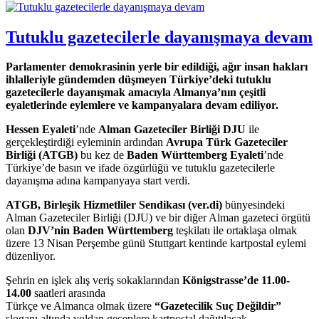
Tutuklu gazetecilerle dayanışmaya devam
Parlamenter demokrasinin yerle bir edildiği, ağır insan hakları
ihlalleriyle gündemden düşmeyen Türkiye’deki tutuklu
gazetecilerle dayanışmak amacıyla Almanya’nın çeşitli
eyaletlerinde eylemlere ve kampanyalara devam ediliyor.
Hessen Eyaleti
’nde
Alman Gazeteciler Birliği DJU
ile
gerçekleştirdiği eyleminin ardından
Avrupa Türk Gazeteciler
Birliği (ATGB)
bu kez de
Baden Württemberg Eyaleti
’nde
Türkiye’de basın ve ifade özgürlüğü ve tutuklu gazetecilerle
dayanışma adına kampanyaya start verdi.
ATGB, Birleşik Hizmetliler Sendikası (ver.di)
bünyesindeki
Alman Gazeteciler Birliği (DJU) ve bir diğer Alman gazeteci örgütü
olan
DJV’nin Baden Württemberg
teşkilatı ile ortaklaşa olmak
üzere 13 Nisan Perşembe günü Stuttgart kentinde kartpostal eylemi
düzenliyor.
Şehrin en işlek alış veriş sokaklarından
Königstrasse’de 11.00-
14.00
saatleri arasında
Türkçe ve Almanca olmak üzere
“Gazetecilik Suç Değildir”
sloganı altında yoldan geçenlere kartpostal dağıtılacak.