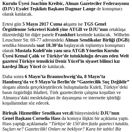
Kurulu Üyesi Joachim Kreibic, Alman Gazeteciler Federasyonu
(DJV) Eyalet Teşkilatı Başkanı Dagmar Lange
de konuşmacı
olarak katılacak.
Ertesi gün
5 Mayıs 2017 Cuma a
kşamı ise
TGS Genel
Örgütlenme Sekreteri Kuleli yine ATGB ve DJU’nun
ortaklaşa
düzenlediği bir diğer panele
Frankfurt
kentinde katılacak.
Wilhelm
Leuschner Str. 69-77 adresindeki
Alman Sendikalar Birliği (DGB)
sendika binasında
saat 18.30’da
başlayacak toplantıya konuşmacı
olarak
Mustafa Kuleli’nin yanı sıra ATGB Yönetim Kurulu
Üyesi Kemal Çalık ve Türkiye’de tutukluluğu devam eden Welt
gazetesi Türkiye temsilcisi Deniz Yücel’in siyaset bilimci kız
kardeşi İlkay Yücel
de katılacak.
Daha sonra
6 Mayıs’ta Braunschweig’da, 8 Mayıs’ta
Hamburg’da ve 9 Mayıs’ta Berlin’de “Gazetecilik Suç Değildir”
sloganı altında gerçekleştirilecek buluşmalarda Kuleli, Türkiye’deki
basın özgürlüğü ihlalleri, Türk gazetecilerin çalışma koşulları ve
Almanya’daki meslekdaşları ile dayanışma ve internette işbirliği
koşullarından söz edecek.
Birleşik Hizmetliler Sendikası ver.di
bünyesindeki
DJU’nun
Genel Başkanı Cornelia Hass
da konuya ilişkin bir açıklama yaptı.
Hass yaptığı açıklamada
“Türkiye’de 150’den fazla gazeteci tutuklu.
Suçları ne? Gazetecilik! Onları ne bekliyor? Kara bir tablo! Biz