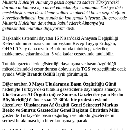
Mustafa Kuleli’yi
Almanya gezisi boyunca sadece Türkiye’deki
durumu anlatması için davet etmedik. Aynı zamanda Türkiye’deki
meslektaşlarımızı destekleme yolları ve ülkedeki basın özgürlüğnün
kuvvetlendirilmesi
konusunda da konuşmak istiyoruz. Bu çerçevede
Mustafa Kuleli’nin davetimizi kabul ederek Almanya’ya
gelmesinden mutluluk duyuyoruz”
dedi.
Başkanlık sistemini dayatan 16 Nisan’daki Anayasa Değişikliği
Referandumu sonrası Cumhurbaşkanı Recep Tayyip Erdoğan,
OHAL’i 3 ay daha uzattı. Bu durumda tutuklu gazeteciler,
mahkemeye çıkarılmadan
5 yıla kadar cezaevinde tutulabilir.
Tutuklu gazetecilerle gösterdiği dayanışma ve basın özgürlüğü
mücadelesindeki cesur duruşu dolayısısyla
TGS
’ye geçtiğimiz ocak
ayında
Willy Brandt Ödülü
layık görülmüştü.
Diğer taraftan
3 Mayıs Uluslararası Basın Özgürlüğü Günü
nedeniyle Türkiye’deki tutuklu gazetecilerle dayanışma amacıyla
Uluslararası Af Örgütü (ai)
ve
Sınırsız Gazeteciler
yarın
Berlin
Büyükelçiliği
önünde
saat 12.30’da bir protesto eylemi
düzenliyor.
Uluslararası Af Örgütü Genel Sekreteri Markus
Beeko ve Sınırsız Gazeteciler Genel Başkanı Christian Mihr
gösteride Türkiye’de basın özgürlüğü ve tutuklu gazetecilerin
serbest bırakılması için birer konuşma yapacak.