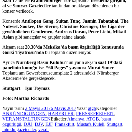
Saat 17’de ise Brandenburger Tor
kapısında
freedeniz girişimi,
ai ve Sınırsız Gazeteciler
tarafından ortaklaşan düzenlenen bir
konser verilecek.
Konserde
Antilopen Gang, Sultan Tunç, Jasmin Tabatabai, The
Notwist, Sookee, Die Sterne, Christine Rösinger, Die Liga der
gewöhnlichen Gentlemen, Andreas Dorau, Peter Licht, Mikail
Aslan
gibi sanatçılar ve gruplar sahne alacak.
Akşam saat
20.30’da Meksika’da basın özgürlüğü konusunda
Gorki Tiyatrosu’nda
bir toplantı düzenleniyor.
Ayrıca
Nürnberg Basın Kulübü
’nün yarın akşam
saat 19’daki
panelinin konuğu ise
“60 Pages” yayıncısı Murat Suner
.
Toplantı am Gewerbemuseumsplatz 2 adresindeki
Nürnberger
Akademie’de gerçekleşecek.
Stuttgart – Işın Toymaz
Foto: Martha Richards
Yayın tarihi
2 Mayıs 2017
6 Mayıs 2017
Yazar
atgb
Kategoriler
ANKÜNDIGUNGEN
,
HABERLER
,
PRESSEFREIHEIT
,
VERANSTALTUNGEN
Etiketler
Almanya
,
ATGB
,
basın
özgürlüğü
,
DJU
,
DJV
,
EJF
,
Franakfurt
,
Mustafa Kuleli
,
Stuttgart
,
tutuklu gazeteciler
,
ver.di