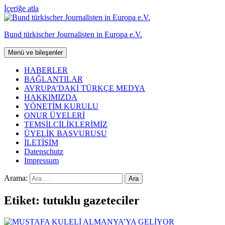
İçeriğe atla
Bund türkischer Journalisten in Europa e.V.
Menü ve bileşenler
HABERLER
BAĞLANTILAR
AVRUPA’DAKİ TÜRKÇE MEDYA
HAKKIMIZDA
YÖNETİM KURULU
ONUR ÜYELERİ
TEMSİLCİLİKLERİMİZ
ÜYELİK BAŞVURUSU
İLETİŞİM
Datenschutz
Impressum
Arama:
Etiket:
tutuklu gazeteciler