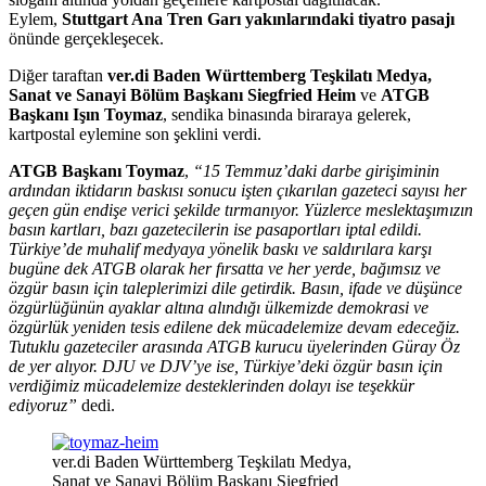
Eylem,
Stuttgart Ana Tren Garı yakınlarındaki tiyatro pasajı
önünde gerçekleşecek.
Diğer taraftan
ver.di Baden Württemberg Teşkilatı Medya,
Sanat ve Sanayi Bölüm Başkanı Siegfried Heim
ve
ATGB
Başkanı Işın Toymaz
, sendika binasında biraraya gelerek,
kartpostal eylemine son şeklini verdi.
ATGB Başkanı Toymaz
,
“15 Temmuz’daki darbe girişiminin
ardından iktidarın baskısı sonucu işten çıkarılan gazeteci sayısı her
geçen gün endişe verici şekilde tırmanıyor. Yüzlerce meslektaşımızın
basın kartları, bazı gazetecilerin ise pasaportları iptal edildi.
Türkiye’de muhalif medyaya yönelik baskı ve saldırılara karşı
bugüne dek ATGB olarak her fırsatta ve her yerde, bağımsız ve
özgür basın için taleplerimizi dile getirdik. Basın, ifade ve düşünce
özgürlüğünün ayaklar altına alındığı ülkemizde demokrasi ve
özgürlük yeniden tesis edilene dek mücadelemize devam edeceğiz.
Tutuklu gazeteciler arasında ATGB kurucu üyelerinden Güray Öz
de yer alıyor. DJU ve DJV’ye ise, Türkiye’deki özgür basın için
verdiğimiz mücadelemize desteklerinden dolayı ise teşekkür
ediyoruz”
dedi.
ver.di Baden Württemberg Teşkilatı Medya,
Sanat ve Sanayi Bölüm Başkanı Siegfried