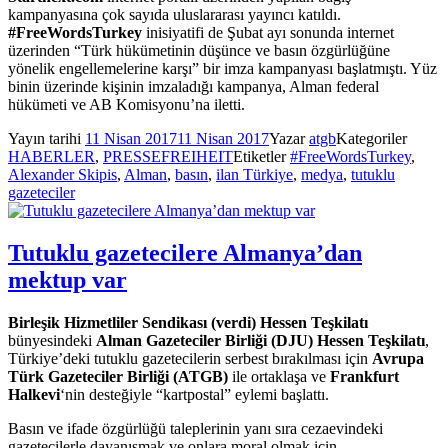
kampanyasına çok sayıda uluslararası yayıncı katıldı.
#FreeWordsTurkey
inisiyatifi de Şubat ayı sonunda internet
üzerinden “Türk hükümetinin düşünce ve basın özgürlüğüne
yönelik engellemelerine karşı” bir imza kampanyası başlatmıştı. Yüz
binin üzerinde kişinin imzaladığı kampanya, Alman federal
hükümeti ve AB Komisyonu’na iletti.
Yayın tarihi
11 Nisan 2017
11 Nisan 2017
Yazar
atgb
Kategoriler
HABERLER
,
PRESSEFREIHEIT
Etiketler
#FreeWordsTurkey
,
Alexander Skipis
,
Alman
,
basın
,
ilan Türkiye
,
medya
,
tutuklu
gazeteciler
Tutuklu gazetecilere Almanya’dan
mektup var
Birleşik Hizmetliler Sendikası (verdi) Hessen Teşkilatı
bünyesindeki
Alman Gazeteciler Birliği (DJU) Hessen Teşkilatı
,
Türkiye’deki tutuklu gazetecilerin serbest bırakılması için
Avrupa
Türk Gazeteciler Birliği (ATGB)
ile ortaklaşa ve
Frankfurt
Halkevi
‘nin desteğiyle “kartpostal” eylemi başlattı.
Basın ve ifade özgürlüğü taleplerinin yanı sıra cezaevindeki
gazetecilerle dayanışmak ve onlara moral olmak için,