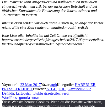
Die Postkarte kann ausgedruckt und natürlich auch individuell
eingesetzt werden, um z.B. bei der türkischen Botschaft und bei
türkischen Konsulaten die Freilassung der Journalistinnen und
Journalisten zu fordern.
Interessierten senden wir auch gerne Karten zu, solange der Vorrat
reicht. Bitte eine Mail senden an manfred.moos@verdi.de
Eine Liste aller Inhaftierten hat Zeit Online veröffentlicht:
http://www.zeit.de/gesellschaft/zeitgeschehen/2017-03/pressefreiheit-
tuerkei-inhaftierte-journalisten-deniz-yuecel-freedeniz”
Yayın tarihi
22 Mart 2017
Yazar
atgb
Kategoriler
HABERLER
,
PRESSEFREIHEIT
Etiketler
ATGB
,
DJU
,
Gazetecilik Suç
Değildir
,
kartpostal
,
tutuklu gazeteciler
,
verdi
WordPress gururla sunar
Diese Website benutzt Cookies. Wenn du die Website weiter nutzt,
gehen wir von deinem Einverständnis aus. || Bu web sitesinde,