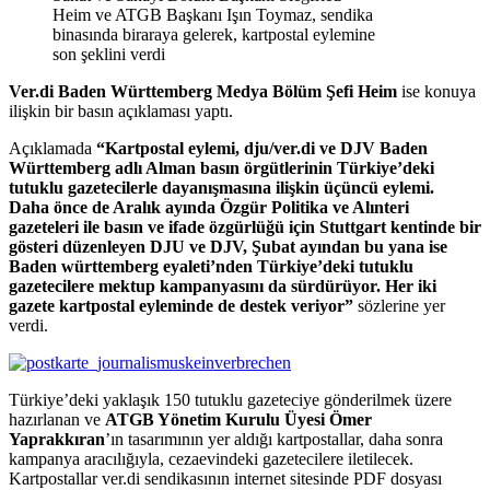
Heim ve ATGB Başkanı Işın Toymaz, sendika
binasında biraraya gelerek, kartpostal eylemine
son şeklini verdi
Ver.di Baden Württemberg Medya Bölüm Şefi Heim
ise konuya
ilişkin bir basın açıklaması yaptı.
Açıklamada
“Kartpostal eylemi, dju/ver.di ve DJV Baden
Württemberg adlı Alman basın örgütlerinin Türkiye’deki
tutuklu gazetecilerle dayanışmasına ilişkin üçüncü eylemi.
Daha önce de Aralık ayında Özgür Politika ve Alınteri
gazeteleri ile basın ve ifade özgürlüğü için Stuttgart kentinde bir
gösteri düzenleyen DJU ve DJV, Şubat ayından bu yana ise
Baden württemberg eyaleti’nden Türkiye’deki tutuklu
gazetecilere mektup kampanyasını da sürdürüyor. Her iki
gazete kartpostal eyleminde de destek veriyor”
sözlerine yer
verdi.
Türkiye’deki yaklaşık 150 tutuklu gazeteciye gönderilmek üzere
hazırlanan ve
ATGB Yönetim Kurulu Üyesi Ömer
Yaprakkıran
’ın tasarımının yer aldığı kartpostallar, daha sonra
kampanya aracılığıyla, cezaevindeki gazetecilere iletilecek.
Kartpostallar ver.di sendikasının internet sitesinde PDF dosyası