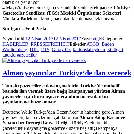
olarak da yer alıyor.
4 Mayıs’ta ise eylemler çerçevesinde düzenlenecek panele
Türkiye
Gazeteciler Sendikası (TGS) Mesleki Örgütlenme Sekreteri
Mustafa Kuleli
’nin konuşmacı olarak katılması bekleniyor.
Stuttgart – Yeni Posta
Yayın tarihi
12 Nisan 2017
12 Nisan 2017
Yazar
atgb
Kategoriler
HABERLER
,
PRESSEFREIHEIT
Etiketler
ATGB
,
Baden
Württemberg
,
DJU
,
DJV
,
Güray Öz
,
kartpostal eylemi
,
Stuttgart
,
tutuklu gazeteciler
Alman yayıncılar Türkiye’de ilan verecek
Tutuklu gazetecilerle dayanışmak için Türkiye’de muhalif
basında ilan vermek üzere bağış kampanyası yürüten Alman
yayınevleri çatı kuruluşu, referandum öncesi ilanları
yayınlatmaya hazırlanıyor.
Deutsche Welle Türkçe’den Gezar Acer’in haberine göre Alman
yayınevleri, kitap evlerinin çatı kuruluşu
Alman Kitap Basım ve
Yayıncıları Derneği Borsa Birliği
, Türkiye’deki tutuklu
gazetecilerle dayanışma göstermek üzere başlattığı kampanya
kapsamında, Türkiye’deki altı gazete ve online haber portalında