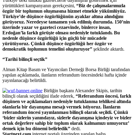
Türkiye’deki tutuklu gazetecilerle dayanışma göstermek için
yürüttükleri kampanyanın gerekçesini,
“Biz de çalışmalarımızla
özgür bir toplumun oluşmasına hizmet etmekle yükümlüyüz.
Türkiye’de düşünce özgürlüğünün ayaklar altına alındığını
görüyoruz. Neredeyse tamamen yok edilmiş durumda. 150’nin
üzerinde yazar ve gazeteci cezaevinde, binlerce insan,
Erdoğan’la farklı görüşte olması nedeniyle tutuklandı. Bu
nedenle düşünce özgürlüğü için güçlü bir mücadele
yürütüyoruz. Çünkü düşünce özgürlüğü her özgür ve
demokratik toplumun temelini oluşturuyor”
şeklinde aktardı.
“Tarihi bilinçli seçtik”
Alman Kitap Basım ve Yayıncıları Derneği Borsa Birliği tarafından
yapılan açıklamada, ilanların referandum öncesindeki hafta içinde
yayınlanacağı belirtildi.
Birliğin başkanı Alexander Skipis, tarihin
bilinçli olarak seçildiğini ifade ederek,
“Referandum öncesi, farklı
düşünen ve açıklamaları nedeniyle tutuklanma tehlikesi altında
olanlarla bir dayanışma mesajı vermek istiyoruz. İlanların
referandum öncesi yayınlanması bilinçli olarak seçildi. Çünkü
‘bizler sizlerin yanındayız, sizlerle dayanışma içindeyiz ve bizler
ortak değerlere sahip bir toplum olarak kalmamızı umuyoruz’
demek için bu dönemi belirledik”
dedi.
Startnext.com
internet portalı üzerinden yapılan bağış