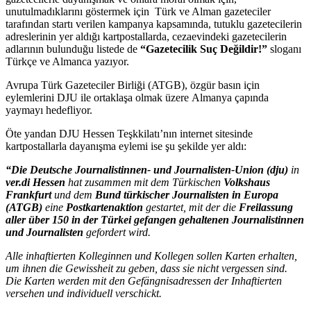
unutulmadıklarını göstermek için Türk ve Alman gazeteciler
tarafından startı verilen kampanya kapsamında, tutuklu gazetecilerin
adreslerinin yer aldığı kartpostallarda, cezaevindeki gazetecilerin
adlarının bulunduğu listede de
“Gazetecilik Suç Değildir!”
sloganı
Türkçe ve Almanca yazıyor.
Avrupa Türk Gazeteciler Birliği (ATGB), özgür basın için
eylemlerini DJU ile ortaklaşa olmak üzere Almanya çapında
yaymayı hedefliyor.
Öte yandan DJU Hessen Teşkkilatı’nın internet sitesinde
kartpostallarla dayanışma eylemi ise şu şekilde yer aldı:
“Die Deutsche Journalistinnen- und Journalisten-Union (dju)
in
ver.di Hessen
hat zusammen mit dem Türkischen
Volkshaus
Frankfurt
und dem
Bund türkischer Journalisten in Europa
(ATGB)
eine
Postkartenaktion
gestartet, mit der die
Freilassung
aller über 150 in der Türkei gefangen gehaltenen Journalistinnen
und Journalisten
gefordert wird.
Alle inhaftierten Kolleginnen und Kollegen sollen Karten erhalten,
um ihnen die Gewissheit zu geben, dass sie nicht vergessen sind.
Die Karten werden mit den Gefängnisadressen der Inhaftierten
versehen und individuell verschickt.