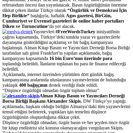
referandum öncesi ilan yayınlatacak. Basın özgürlüğünün önemine
dikkat çeken ilanlar Türkçe olarak
“Özgürlük ve Demokrasi İçin
Hep Birlikte”
başlığıyla, haftalık
Agos gazetesi, BirGün,
Cumhuriyet ve Evrensel gazeteleri ile online haber portalları
Diken ve Turuncutime
‘da yer alacak.
Yayınevleri
#FreeWordsTurkey
inisiyatifinin
çağrısı kapsamında, Türkiye’deki tutuklu yazar ve gazetecilerle
dayanışma gösterildiğini açıklamış ve bir bağış kampanyası
başlatmıştı. Alman Kitap Basım ve Yayıncıları Derneği Borsa Birliği
tarafından salı günü Frankfurt’ta yapılan açıklamada, bağış
kampanyası kapsamında
16 bin Euro’nun üzerinde para
toplandığı belirtildi. İlanların toplanan bu para ile finanse edileceği
belirtildi.
Açıklamada, internet üzerinden yürütülen dört günlük bağış
kampanyasına aralarında uluslararası yayınevlerinin de bulunduğu
yaklaşık
400 bağışçının
destek verdiği ifade edildi.
“Düşünce özgürlüğü olmadan özgür toplum olmaz”
Alman Kitap Basım ve Yayıncıları Derneği
Borsa Birliği Başkanı Alexander Skipis
, DW Türkçe’ye yaptığı
açıklamada, başkanı olduğu birliğin Almanya’daki tüm yayınevlerini
temsil ettiğini belirterek, yaptıkları işin temelini düşünce
özgürlüğünün oluşturduğuna dikkat çekti.
Düşünce özgürlüğü olmadan, özgür basın ve her şeyden önce özgür
bir kitap endüstrisi söz konusu olamayacağını vurgulayan Skipis,