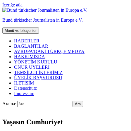
İçeriğe atla
Bund türkischer Journalisten in Europa e.V.
Menü ve bileşenler
HABERLER
BAĞLANTILAR
AVRUPA’DAKİ TÜRKÇE MEDYA
HAKKIMIZDA
YÖNETİM KURULU
ONUR ÜYELERİ
TEMSİLCİLİKLERİMİZ
ÜYELİK BAŞVURUSU
İLETİŞİM
Datenschutz
Impressum
Arama:
Yaşasın Cumhuriyet