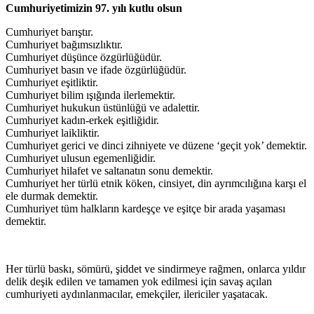
Cumhuriyetimizin 97. yılı kutlu olsun
Cumhuriyet barıştır.
Cumhuriyet bağımsızlıktır.
Cumhuriyet düşünce özgürlüğüdür.
Cumhuriyet basın ve ifade özgürlüğüdür.
Cumhuriyet eşitliktir.
Cumhuriyet bilim ışığında ilerlemektir.
Cumhuriyet hukukun üstünlüğü ve adalettir.
Cumhuriyet kadın-erkek eşitliğidir.
Cumhuriyet laikliktir.
Cumhuriyet gerici ve dinci zihniyete ve düzene ‘geçit yok’ demektir.
Cumhuriyet ulusun egemenliğidir.
Cumhuriyet hilafet ve saltanatın sonu demektir.
Cumhuriyet her türlü etnik köken, cinsiyet, din ayrımcılığına karşı el
ele durmak demektir.
Cumhuriyet tüm halkların kardeşçe ve eşitçe bir arada yaşaması
demektir.
Her türlü baskı, sömürü, şiddet ve sindirmeye rağmen, onlarca yıldır
delik deşik edilen ve tamamen yok edilmesi için savaş açılan
cumhuriyeti aydınlanmacılar, emekçiler, ilericiler yaşatacak.