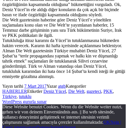
özgürlüğünün kapsamında olduğuna” hükmettiğini vurguladı. Ok,
Deniz Yücel’in ele aldığı diğer konuların da çok açık bir biçimde
basın ve ifade özgürlüğü kapsamında olduğunu söyledi.
Die Welt gazetesinin haberine göre Deniz Yücel’e yöneltilen
suçlamalara konu olan ve Die Welt’te yayımlanan haberler, 15
Temmuz darbe girişiminin yanı sıra Türk hükümetinin Suriye, Irak
ve PKK politikaları ile ilgili.
Tutukluluğa itiraz kararını da Yücel’in tutuklanmasına hükmeden
hakim verecek. Kararın iki hafta içerisinde açıklanması bekleniyor.
Alman Die Welt gazetesinin Türkiye muhabiri Deniz Yücel, 27
Şubat’ta “terör propagandası yapmak ve halkı kin ve düşmanlığı
tahrik etmek” suçlamaları ile tutuklanarak Silivri cezaevine
gönderilmişti. Türk ve Alman vatandaşı olan Deniz Yücel,
tutukluluk kararından iki hata önce 14 Şubat’ta kendi isteği ile gittiği
emniyette gözaltına alınmıştı.
Yayın tarihi
7 Mart 2017
Yazar
atgb
Kategoriler
HABERLER
Etiketler
Deniz Yücel
,
Die Welt
,
gazeteci
,
PKK
,
Türkiye
,
tutuklu
WordPress gururla sunar
Diese Website benutzt Cookies. Wenn du die Website weiter nutzt,
gehen wir von deinem Einverständnis aus. || Bu web sitesinde,
kullanıcı deneyimini geliştirmek ve internet sitesinin verimli
çalışmasını sağlamak amacıyla çerezler kullanılmaktadır.
OK
Nein |
Çerez istemiyorum
Datenschutzerklärung