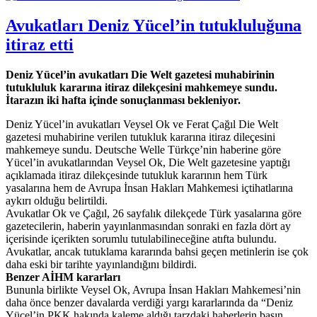
Avukatları Deniz Yücel’in tutukluluğuna
itiraz etti
Deniz Yücel’in avukatları Die Welt gazetesi muhabirinin
tutukluluk kararına itiraz dilekçesini mahkemeye sundu.
İtarazın iki hafta içinde sonuçlanması bekleniyor.
Deniz Yücel’in avukatları Veysel Ok ve Ferat Çağıl Die Welt
gazetesi muhabirine verilen tutukluk kararına itiraz dileçesini
mahkemeye sundu. Deutsche Welle Türkçe’nin haberine göre
Yücel’in avukatlarından Veysel Ok, Die Welt gazetesine yaptığı
açıklamada itiraz dilekçesinde tutukluk kararının hem Türk
yasalarına hem de Avrupa İnsan Hakları Mahkemesi içtihatlarına
aykırı olduğu belirtildi.
Avukatlar Ok ve Çağıl, 26 sayfalık dilekçede Türk yasalarına göre
gazetecilerin, haberin yayınlanmasından sonraki en fazla dört ay
içerisinde içerikten sorumlu tutulabilineceğine atıfta bulundu.
Avukatlar, ancak tutuklama kararında bahsi geçen metinlerin ise çok
daha eski bir tarihte yayınlandığını bildirdi.
Benzer AİHM kararları
Bununla birlikte Veysel Ok, Avrupa İnsan Hakları Mahkemesi’nin
daha önce benzer davalarda verdiği yargı kararlarında da “Deniz
Yücel’in PKK hakında kaleme aldığı tarzdaki haberlerin basın