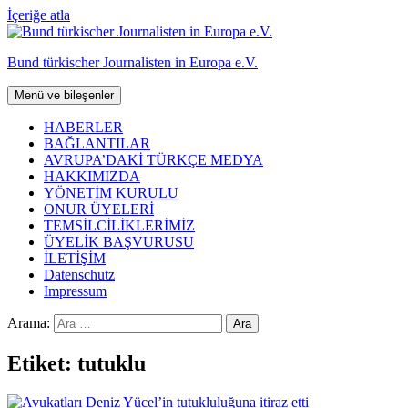
İçeriğe atla
Bund türkischer Journalisten in Europa e.V.
Menü ve bileşenler
HABERLER
BAĞLANTILAR
AVRUPA’DAKİ TÜRKÇE MEDYA
HAKKIMIZDA
YÖNETİM KURULU
ONUR ÜYELERİ
TEMSİLCİLİKLERİMİZ
ÜYELİK BAŞVURUSU
İLETİŞİM
Datenschutz
Impressum
Arama:
Etiket:
tutuklu