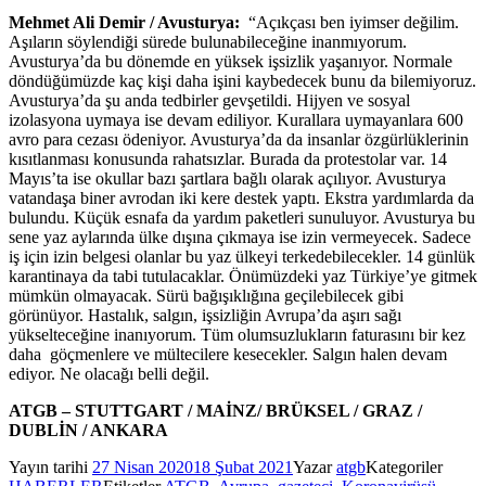
Mehmet Ali Demir / Avusturya:
“Açıkçası ben iyimser değilim.
Aşıların söylendiği sürede bulunabileceğine inanmıyorum.
Avusturya’da bu dönemde en yüksek işsizlik yaşanıyor. Normale
döndüğümüzde kaç kişi daha işini kaybedecek bunu da bilemiyoruz.
Avusturya’da şu anda tedbirler gevşetildi. Hijyen ve sosyal
izolasyona uymaya ise devam ediliyor. Kurallara uymayanlara 600
avro para cezası ödeniyor. Avusturya’da da insanlar özgürlüklerinin
kısıtlanması konusunda rahatsızlar. Burada da protestolar var. 14
Mayıs’ta ise okullar bazı şartlara bağlı olarak açılıyor. Avusturya
vatandaşa biner avrodan iki kere destek yaptı. Ekstra yardımlarda da
bulundu. Küçük esnafa da yardım paketleri sunuluyor. Avusturya bu
sene yaz aylarında ülke dışına çıkmaya ise izin vermeyecek. Sadece
iş için izin belgesi olanlar bu yaz ülkeyi terkedebilecekler. 14 günlük
karantinaya da tabi tutulacaklar. Önümüzdeki yaz Türkiye’ye gitmek
mümkün olmayacak. Sürü bağışıklığına geçilebilecek gibi
görünüyor. Hastalık, salgın, işsizliğin Avrupa’da aşırı sağı
yükselteceğine inanıyorum. Tüm olumsuzlukların faturasını bir kez
daha göçmenlere ve mültecilere kesecekler. Salgın halen devam
ediyor. Ne olacağı belli değil.
ATGB – STUTTGART / MAİNZ/ BRÜKSEL / GRAZ /
DUBLİN / ANKARA
Yayın tarihi
27 Nisan 2020
18 Şubat 2021
Yazar
atgb
Kategoriler