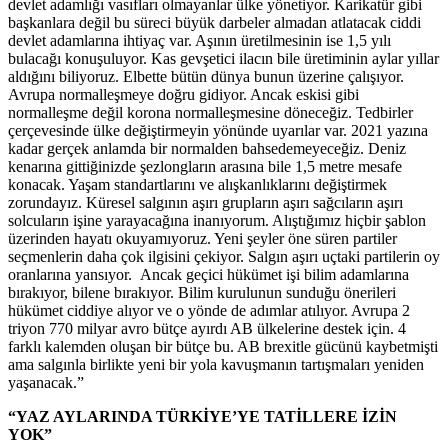
devlet adamlığı vasıfları olmayanlar ülke yönetiyor. Karikatür gibi
başkanlara değil bu süreci büyük darbeler almadan atlatacak ciddi
devlet adamlarına ihtiyaç var. Aşının üretilmesinin ise 1,5 yılı
bulacağı konuşuluyor. Kas gevşetici ilacın bile üretiminin aylar yıllar
aldığını biliyoruz. Elbette bütün dünya bunun üzerine çalışıyor.
Avrupa normalleşmeye doğru gidiyor. Ancak eskisi gibi
normalleşme değil korona normalleşmesine döneceğiz. Tedbirler
çerçevesinde ülke değiştirmeyin yönünde uyarılar var. 2021 yazına
kadar gerçek anlamda bir normalden bahsedemeyeceğiz. Deniz
kenarına gittiğinizde şezlongların arasına bile 1,5 metre mesafe
konacak. Yaşam standartlarını ve alışkanlıklarını değiştirmek
zorundayız. Küresel salgının aşırı grupların aşırı sağcıların aşırı
solcuların işine yarayacağına inanıyorum. Alıştığımız hiçbir şablon
üzerinden hayatı okuyamıyoruz. Yeni şeyler öne süren partiler
seçmenlerin daha çok ilgisini çekiyor. Salgın aşırı uçtaki partilerin oy
oranlarına yansıyor. Ancak geçici hükümet işi bilim adamlarına
bırakıyor, bilene bırakıyor. Bilim kurulunun sunduğu önerileri
hükümet ciddiye alıyor ve o yönde de adımlar atılıyor. Avrupa 2
triyon 770 milyar avro bütçe ayırdı AB ülkelerine destek için. 4
farklı kalemden oluşan bir bütçe bu. AB brexitle gücünü kaybetmişti
ama salgınla birlikte yeni bir yola kavuşmanın tartışmaları yeniden
yaşanacak.”
“YAZ AYLARINDA TÜRKİYE’YE TATİLLERE İZİN
YOK”