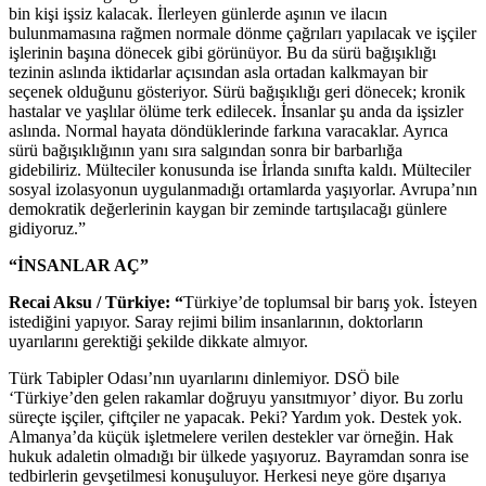
bin kişi işsiz kalacak. İlerleyen günlerde aşının ve ilacın
bulunmamasına rağmen normale dönme çağrıları yapılacak ve işçiler
işlerinin başına dönecek gibi görünüyor. Bu da sürü bağışıklığı
tezinin aslında iktidarlar açısından asla ortadan kalkmayan bir
seçenek olduğunu gösteriyor. Sürü bağışıklığı geri dönecek; kronik
hastalar ve yaşlılar ölüme terk edilecek. İnsanlar şu anda da işsizler
aslında. Normal hayata döndüklerinde farkına varacaklar. Ayrıca
sürü bağışıklığının yanı sıra salgından sonra bir barbarlığa
gidebiliriz. Mülteciler konusunda ise İrlanda sınıfta kaldı. Mülteciler
sosyal izolasyonun uygulanmadığı ortamlarda yaşıyorlar. Avrupa’nın
demokratik değerlerinin kaygan bir zeminde tartışılacağı günlere
gidiyoruz.”
“İNSANLAR AÇ”
Recai Aksu / Türkiye: “
Türkiye’de toplumsal bir barış yok. İsteyen
istediğini yapıyor. Saray rejimi bilim insanlarının, doktorların
uyarılarını gerektiği şekilde dikkate almıyor.
Türk Tabipler Odası’nın uyarılarını dinlemiyor. DSÖ bile
‘Türkiye’den gelen rakamlar doğruyu yansıtmıyor’ diyor. Bu zorlu
süreçte işçiler, çiftçiler ne yapacak. Peki? Yardım yok. Destek yok.
Almanya’da küçük işletmelere verilen destekler var örneğin. Hak
hukuk adaletin olmadığı bir ülkede yaşıyoruz. Bayramdan sonra ise
tedbirlerin gevşetilmesi konuşuluyor. Herkesi neye göre dışarıya