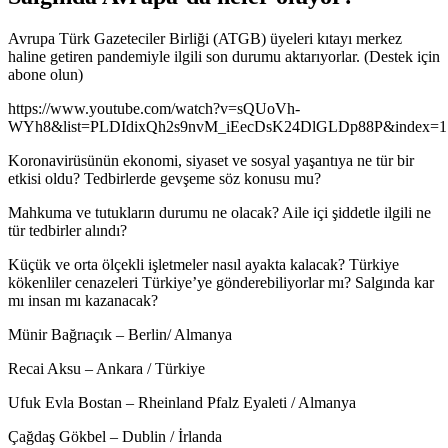
Avrupa Türk Gazeteciler Birliği (ATGB) üyeleri kıtayı merkez
haline getiren pandemiyle ilgili son durumu aktarıyorlar. (Destek için
abone olun)
https://www.youtube.com/watch?v=sQUoVh-
WYh8&list=PLDIdixQh2s9nvM_iEecDsK24DlGLDp88P&index=1
Koronavirüsünün ekonomi, siyaset ve sosyal yaşantıya ne tür bir
etkisi oldu? Tedbirlerde gevşeme söz konusu mu?
Mahkuma ve tutukların durumu ne olacak? Aile içi şiddetle ilgili ne
tür tedbirler alındı?
Küçük ve orta ölçekli işletmeler nasıl ayakta kalacak? Türkiye
kökenliler cenazeleri Türkiye’ye gönderebiliyorlar mı? Salgında kar
mı insan mı kazanacak?
Münir Bağrıaçık – Berlin/ Almanya
Recai Aksu – Ankara / Türkiye
Ufuk Evla Bostan – Rheinland Pfalz Eyaleti / Almanya
Çağdaş Gökbel – Dublin / İrlanda