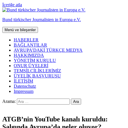
İçeriğe atla
Bund türkischer Journalisten in Europa e.V.
Menü ve bileşenler
HABERLER
BAĞLANTILAR
AVRUPA’DAKİ TÜRKÇE MEDYA
HAKKIMIZDA
YÖNETİM KURULU
ONUR ÜYELERİ
TEMSİLCİLİKLERİMİZ
ÜYELİK BAŞVURUSU
İLETİŞİM
Datenschutz
Impressum
Arama:
ATGB’nin YouTube kanalı kuruldu:
Salgında Avrupa’da neler oluyor?