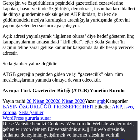
Gerçeğin ve özgürlüklerin peşindeki gazetecileri cezaevlerine
kapatan, basın ve ifade özgürlüğü, demokrasi, insan hakları ihlalleri
ile dünya gündemine sık sık gelen AKP iktidarı, bu kez de
güdümündeki medya kuruluşları aracılığıyla yurtdışında görevini
yapan gazetecileri susturmaya çalışıyor.
Açık adresi yayınlayarak ‘ilgilenen olursa‘ diye hedef gösteren linç
kampanyalarının arkasındaki “kirli eller”, eğer Seda Şanlıer’in
saçının teline zarar gelirse kanunlar karşısında da ilk hesap verecek
adrestir.
Seda Şanlıer yalnız değildir.
ATGB gerçeğin peşinden giden ve işi “gazetecilik” olan tüm
meslektaşlarının yanında olmaya devam edecektir.
Avrupa Türk Gazeteciler Birliği (ATGB) Yönetim Kurulu
Yayın tarihi
28 Nisan 2020
28 Nisan 2020
Yazar
atgb
Kategoriler
BASIN ÖZGÜRLÜĞÜ
,
PRESSEFREIHEIT
Etiketler
AKP
,
İsveç
,
korona
,
Seda Şanlıer
WordPress gururla sunar
Diese Website benutzt Cookies. Wenn du die Website weiter nutzt,
gehen wir von deinem Einverständnis aus. || Bu web sitesinde,
kullanıcı deneyimini geliştirmek ve internet sitesinin verimli