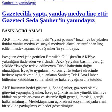
Gazetecilik yaptı, yandaş medya linç etti:
Gazeteci Seda Şanlıer’in yanındayız
BASIN AÇIKLAMASI
AKP’nin korona günlerindeki “siyasi şovunu” bozan ve bu yüzden
iktidar yanlısı medya ve sosyal medyada aktroller tarafından linç
edilen meslektaşımız Seda Şanlıer’in yanındayız.
İsveç’ten özel jetle getirilen Emrullah Gülüşken’in AKP’ye
yakınlığını ifade eden ve ardından AKP’ye yakın basının verdiği
şekilde “İsveç’te tedavi edilmeyen Türk” haberinin doğru
olmadığını, İsveç’te uygulanan korona virüs tedavi sürecinde
herkese aynı davranıldığını anlatan Şanlıer; Tele1 Ana Haber
bültenine katıldıktan sonra tehdit ve hakaret yağmuruna tutuldu.
AKP basınının hedef gösterdiği Seda Şanlıer, gazeteci olarak
görevini yapmıştır. Şanlıer, İsveç sağlık sistemine yönelik itham ve
iddiaların perde arkasını ve sistemle ilgili gerçeği, mesleği gereği
halka anlatmıştır.Meslektaşımızın açık adresi sosyal medyada aleni
bir şekilde paylaşılmış ve hedef gösterilmiştir.