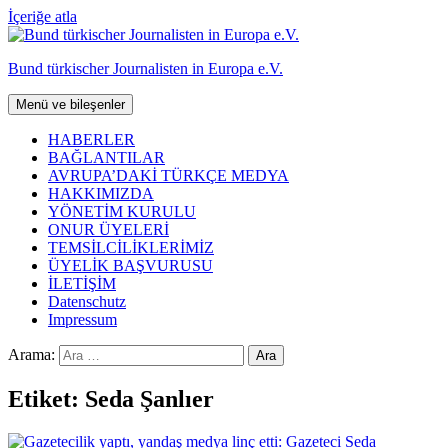
İçeriğe atla
Bund türkischer Journalisten in Europa e.V.
Menü ve bileşenler
HABERLER
BAĞLANTILAR
AVRUPA’DAKİ TÜRKÇE MEDYA
HAKKIMIZDA
YÖNETİM KURULU
ONUR ÜYELERİ
TEMSİLCİLİKLERİMİZ
ÜYELİK BAŞVURUSU
İLETİŞİM
Datenschutz
Impressum
Arama:
Etiket:
Seda Şanlıer