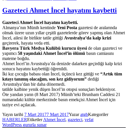
Gazeteci Ahmet İncel hayatını kaybetti
Gazeteci Ahmet İncel hayatını kaybetti.
Almanya’nın Münih kentinde
Yeni Posta
gazetesi de aralarında
olmak üzere uzun yıllar çeşitli gazetelerde görev yapmış olan Ahmet
İncel, ailesi ile birlikte tatile gittiği
Avustralya’da kalp krizi
geçirerek, hayata veda etti.
Bavyera Türk Medya Kulübü kurucu üyesi
de olan gazeteci ve
yapımcı
58 yaşındaki Ahmet İncel’in ölümü
basın camiasını
mateme boğdu.
Ahmet İncel’in Avustralya’da denizde dalarken geçirdiği kalp krizi
sonucu hayatını kaybettiği öğrenildi.
İki kız çocuğu babası olan İncel, üçüncü kez gittiği ve
“Artık tüm
kıtayı tanımış olacağım, son kez gidiyorum”
dediği
Avustralya’dan bir daha dönemedi.
tatilde kalbine yenik düşen İncel’in otopsi sonuçları bekleniyor.
Öte yandan yarın (8 Mart 2017) Münih’teki Brunham Caddesi 21
numaradaki kültür merkezinde basın emekçisi Ahmet İncel için
taziye evi açılacak.
Yayın tarihi
7 Mart 2017
7 Mart 2017
Yazar
atgb
Kategoriler
HABERLER
Etiketler
Ahmet İncel
,
gazeteci
,
vefat
WordPress gururla sunar