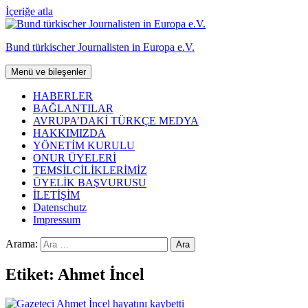
İçeriğe atla
Bund türkischer Journalisten in Europa e.V.
Menü ve bileşenler
HABERLER
BAĞLANTILAR
AVRUPA’DAKİ TÜRKÇE MEDYA
HAKKIMIZDA
YÖNETİM KURULU
ONUR ÜYELERİ
TEMSİLCİLİKLERİMİZ
ÜYELİK BAŞVURUSU
İLETİŞİM
Datenschutz
Impressum
Arama:
Etiket:
Ahmet İncel