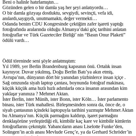
Beni o halinle hatırlamıştın…
Gözünden gelen o bir damla yaş her şeyi anlatıyordu…
O bir damla gözyaşı dostluktu, sevgiydi, sevinçti, vefa idi,
anılardı,saygıydı, unutmamaktı, değer vermekti…
Odanda benim CDU Kongresinde çektiğim zafer işareti yaptığı
fotoğrafında aralarında olduğu Almanya’daki göç tarihini anlatan
fotoğraflar ve Türk Gazeteciler Birliği’ nin “Basın Onur Plaketi”
ödülü vardı…
Ödül töreninde seni şöyle anlatmıştım:
Yıl 1989, yer Berlin Brandenburg kapısının önü. Ortalık insan
kaynıyor. Duvar yıkılmış, Doğu Berlin Batı’ya akın etmiş,
Avrupa’nın, dünyanın dört bir yanından yüzbinlerce insan içiçe .
Sağ omzunda siyah laptop çantası, boynunda fotoğraf makinası,
küçük küçük ama hızlı hızlı adımlarla onca insanın arasından kim
yaklaşır yanınıza ? Mehmet Aktan.
İster Berlin, ister Münih, ister Bonn, ister Köln… İster parlamento
binası, ister Türk mahallesi. Birleşmesinden sonra da, önce de, o
siyah çantasının içindeki laptopuyla tarihini yazmıştır Mehmet Aktan
bu Almanya’nın. Küçük parmağını kaldırıp, işaret parmağını
denklaşörüne yerleştirdiği eli, kimbilir kaç kare ve kimbilir kimlerin
fotoğraflarını çekmiştir. Yabancıların anası Liselotte Funke’den,
Solingen’in acılı anası Mevlude Genç’e, ya da Gerhard Schröder’in