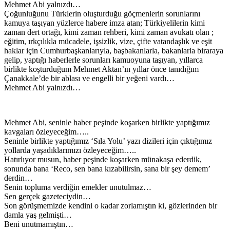
Mehmet Abi yalnızdı…
Çoğunluğunu Türklerin oluşturduğu göçmenlerin sorunlarını
kamuya taşıyan yüzlerce habere imza atan; Türkiyelilerin kimi
zaman dert ortağı, kimi zaman rehberi, kimi zaman avukatı olan ;
eğitim, ırkçılıkla mücadele, işsizlik, vize, çifte vatandaşlık ve eşit
haklar için Cumhurbaşkanlarıyla, başbakanlarla, bakanlarla biraraya
gelip, yaptığı haberlerle sorunları kamuoyuna taşıyan, yıllarca
birlikte koşturduğum Mehmet Aktan’ın yıllar önce tanıdığım
Çanakkale’de bir ablası ve engelli bir yeğeni vardı…
Mehmet Abi yalnızdı…
Mehmet Abi, seninle haber peşinde koşarken birlikte yaptığımız
kavgaları özleyeceğim…..
Seninle birlikte yaptığımız ‘Sıla Yolu’ yazı dizileri için çıktığımız
yollarda yaşadıklarımızı özleyeceğim…..
Hatırlıyor musun, haber peşinde koşarken münakaşa ederdik,
sonunda bana ‘Reco, sen bana kızabilirsin, sana bir şey demem’
derdin…
Senin topluma verdiğin emekler unutulmaz…
Sen gerçek gazeteciydin…
Son görüşmemizde kendini o kadar zorlamıştın ki, gözlerinden bir
damla yaş gelmişti…
Beni unutmamıştın…