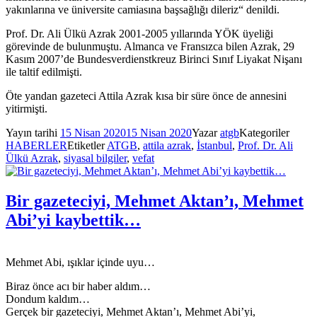
yakınlarına ve üniversite camiasına başsağlığı dileriz“ denildi.
Prof. Dr. Ali Ülkü Azrak 2001-2005 yıllarında YÖK üyeliği
görevinde de bulunmuştu. Almanca ve Fransızca bilen Azrak, 29
Kasım 2007’de Bundesverdienstkreuz Birinci Sınıf Liyakat Nişanı
ile taltif edilmişti.
Öte yandan gazeteci Attila Azrak kısa bir süre önce de annesini
yitirmişti.
Yayın tarihi
15 Nisan 2020
15 Nisan 2020
Yazar
atgb
Kategoriler
HABERLER
Etiketler
ATGB
,
attila azrak
,
İstanbul
,
Prof. Dr. Ali
Ülkü Azrak
,
siyasal bilgiler
,
vefat
Bir gazeteciyi, Mehmet Aktan’ı, Mehmet
Abi’yi kaybettik…
Mehmet Abi, ışıklar içinde uyu…
Biraz önce acı bir haber aldım…
Dondum kaldım…
Gerçek bir gazeteciyi, Mehmet Aktan’ı, Mehmet Abi’yi,