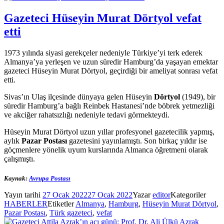
Gazeteci Hüseyin Murat Dörtyol vefat
etti
1973 yılında siyasi gerekçeler nedeniyle Türkiye’yi terk ederek
Almanya’ya yerleşen ve uzun süredir Hamburg’da yaşayan emektar
gazeteci Hüseyin Murat Dörtyol, geçirdiği bir ameliyat sonrası vefat
etti.
Sivas’ın Ulaş ilçesinde dünyaya gelen Hüseyin
Dörtyol
(1949), bir
süredir Hamburg’a bağlı Reinbek Hastanesi’nde böbrek yetmezliği
ve akciğer rahatsızlığı nedeniyle tedavi görmekteydi.
Hüseyin Murat Dörtyol uzun yıllar profesyonel gazetecilik yapmış,
aylık
Pazar Postası
gazetesini yayınlamıştı. Son birkaç yıldır ise
göçmenlere yönelik uyum kurslarında Almanca öğretmeni olarak
çalışmıştı.
Kaynak:
Avrupa Postası
Yayın tarihi
27 Ocak 2022
27 Ocak 2022
Yazar
editor
Kategoriler
HABERLER
Etiketler
Almanya
,
Hamburg
,
Hüseyin Murat Dörtyol
,
Pazar Postası
,
Türk gazeteci
,
vefat