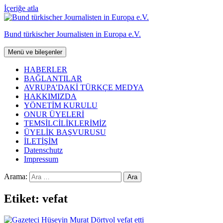
İçeriğe atla
Bund türkischer Journalisten in Europa e.V.
Menü ve bileşenler
HABERLER
BAĞLANTILAR
AVRUPA’DAKİ TÜRKÇE MEDYA
HAKKIMIZDA
YÖNETİM KURULU
ONUR ÜYELERİ
TEMSİLCİLİKLERİMİZ
ÜYELİK BAŞVURUSU
İLETİŞİM
Datenschutz
Impressum
Arama:
Etiket:
vefat