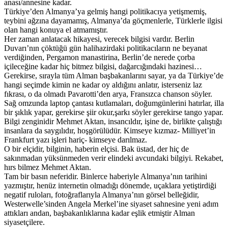
anası/annesine kadar.
Türkiye’den Almanya’ya gelmiş hangi politikacıya yetişmemiş,
teybini ağzına dayamamış, Almanya’da göçmenlerle, Türklerle ilgisi
olan hangi konuya el atmamıştır.
Her zaman anlatacak hikayesi, verecek bilgisi vardır. Berlin
Duvarı’nın çöktüğü gün halihazirdaki politikacıların ne beyanat
verdiğinden, Pergamon manastirina, Berlin’de nerede çorba
içileceğine kadar hiç bitmez bilgisi, dağarcığındaki hazinesi…
Gerekirse, sırayla tüm Alman başbakanlarını sayar, ya da Türkiye’de
hangi seçimde kimin ne kadar oy aldığını anlatır, isterseniz laz
fıkrası, o da olmadı Pavarotti’den arya, Fransızca chanson söyler.
Sağ omzunda laptop çantası kutlamaları, doğumgünlerini hatırlar, illa
bir şıklık yapar, gerekirse şiir okur,şarkı söyler gerekirse tango yapar.
Bilgi zenginidir Mehmet Aktan, insancıldır, işine de, birlikte çalıştığı
insanlara da saygılıdır, hoşgörülüdür. Kimseye kızmaz- Milliyet’in
Frankfurt yazı işleri hariç- kimseye darılmaz.
O bir elçidir, bilginin, haberin elçisi. Bak üstad, der hiç de
sakınmadan yüksünmeden verir elindeki avcundaki bilgiyi. Rekabet,
hırs bilmez Mehmet Aktan.
Tam bir basın neferidir. Binlerce haberiyle Almanya’nın tarihini
yazmıştır, henüz internetin olmadığı dönemde, uçaklara yetiştirdiği
negatif ruloları, fotoğraflarıyla Almanya’nın görsel belleğidir,
Westerwelle’sinden Angela Merkel’ine siyaset sahnesine yeni adım
attıkları andan, başbakanlıklarına kadar eşlik etmiştir Alman
siyasetçilere.