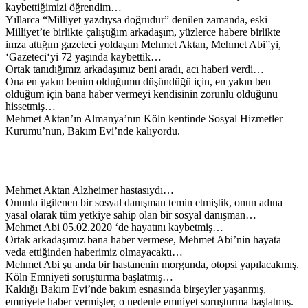
kaybettiğimizi öğrendim…
Yıllarca “Milliyet yazdıysa doğrudur” denilen zamanda, eski
Milliyet’te birlikte çalıştığım arkadaşım, yüzlerce habere birlikte
imza attığım gazeteci yoldaşım Mehmet Aktan, Mehmet Abi”yi,
‘Gazeteci‘yi 72 yaşında kaybettik…
Ortak tanıdığımız arkadaşımız beni aradı, acı haberi verdi…
Ona en yakın benim olduğumu düşündüğü için, en yakın ben
olduğum için bana haber vermeyi kendisinin zorunlu olduğunu
hissetmiş…
Mehmet Aktan’ın Almanya’nın Köln kentinde Sosyal Hizmetler
Kurumu’nun, Bakım Evi’nde kalıyordu.
Mehmet Aktan Alzheimer hastasıydı…
Onunla ilgilenen bir sosyal danışman temin etmiştik, onun adına
yasal olarak tüm yetkiye sahip olan bir sosyal danışman…
Mehmet Abi 05.02.2020 ‘de hayatını kaybetmiş…
Ortak arkadaşımız bana haber vermese, Mehmet Abi’nin hayata
veda ettiğinden haberimiz olmayacaktı…
Mehmet Abi şu anda bir hastanenin morgunda, otopsi yapılacakmış.
Köln Emniyeti soruşturma başlatmış…
Kaldığı Bakım Evi’nde bakım esnasında birşeyler yaşanmış,
emniyete haber vermişler, o nedenle emniyet soruşturma başlatmış.