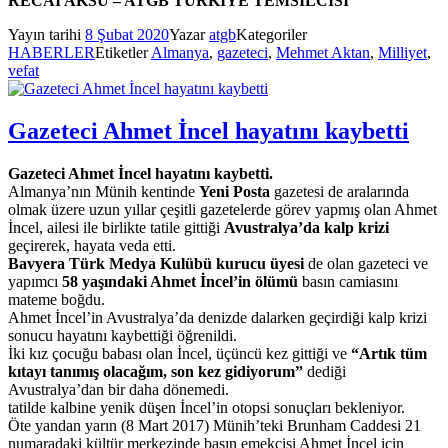
RECAİ AKSU – ATGB TÜRKİYE TEMSİLCİSİ
Yayın tarihi
8 Şubat 2020
Yazar
atgb
Kategoriler
HABERLER
Etiketler
Almanya
,
gazeteci
,
Mehmet Aktan
,
Milliyet
,
vefat
Gazeteci Ahmet İncel hayatını kaybetti
Gazeteci Ahmet İncel hayatını kaybetti.
Almanya’nın Münih kentinde
Yeni Posta
gazetesi de aralarında
olmak üzere uzun yıllar çeşitli gazetelerde görev yapmış olan Ahmet
İncel, ailesi ile birlikte tatile gittiği
Avustralya’da kalp krizi
geçirerek, hayata veda etti.
Bavyera Türk Medya Kulübü kurucu üyesi
de olan gazeteci ve
yapımcı
58 yaşındaki Ahmet İncel’in ölümü
basın camiasını
mateme boğdu.
Ahmet İncel’in Avustralya’da denizde dalarken geçirdiği kalp krizi
sonucu hayatını kaybettiği öğrenildi.
İki kız çocuğu babası olan İncel, üçüncü kez gittiği ve
“Artık tüm
kıtayı tanımış olacağım, son kez gidiyorum”
dediği
Avustralya’dan bir daha dönemedi.
tatilde kalbine yenik düşen İncel’in otopsi sonuçları bekleniyor.
Öte yandan yarın (8 Mart 2017) Münih’teki Brunham Caddesi 21
numaradaki kültür merkezinde basın emekçisi Ahmet İncel için