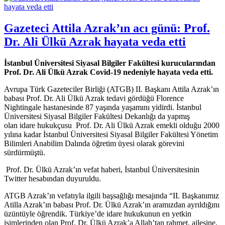
Gazeteci Attila Azrak’ın acı günü: Prof.
Dr. Ali Ülkü Azrak hayata veda etti
İstanbul Üniversitesi
Siyasal Bilgiler Fakültesi kurucularından
Prof. Dr. Ali Ülkü Azrak Covid-19 nedeniyle hayata veda etti.
Avrupa Türk Gazeteciler Birliği (ATGB) II. Başkanı Attila Azrak’ın
babası Prof. Dr. Ali Ülkü Azrak tedavi gördüğü Florence
Nightingale hastanesinde 87 yaşında yaşamını yidirdi. İstanbul
Üniversitesi Siyasal Bilgiler Fakültesi Dekanlığı da yapmış
olan idare hukukçusu Prof. Dr. Ali Ülkü Azrak emekli olduğu 2000
yılına kadar İstanbul Üniversitesi Siyasal Bilgiler Fakültesi Yönetim
Bilimleri Anabilim Dalında öğretim üyesi olarak görevini
sürdürmüştü.
Prof. Dr. Ülkü Azrak’ın vefat haberi, İstanbul Üniversitesinin
Twitter hesabından duyuruldu.
ATGB Azrak’ın vefatıyla ilgili başsağlığı mesajında “II. Başkanımız
Atilla Azrak’ın babası Prof. Dr. Ülkü Azrak’ın aramızdan ayrıldığını
üzüntüyle öğrendik. Türkiye’de idare hukukunun en yetkin
isimlerinden olan Prof. Dr. Ülkü Azrak’a Allah’tan rahmet, ailesine,