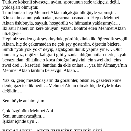
Türkiye kökenli siyasetçi, aydın, sporcunun sade takipçisi değil,
yoldaşları olmuştur.
Tüm bunları hep Mehmet Aktan alçakgönüllüğüyle yapmıştır.
Kimsenin canını yakmadan, nasırına basmadan. Hep o Mehmet
Aktan üslubuyla, saygılı, hoşgörülü ve hümanist yaklaşımıyla…
İki satır haberi on kere okuyan, yazan, kontrol eden Mehmet Aktan
titizliğiyle.
Hepimiz senden çok şey duyduk, gördük, dinledik, öğrendik sevgili
Aktan, hiç de çaktırmadan ne çok şey gösterdin, öğrettin bizlere.
Simdi “yok yok yok” deyip, alçakgönüllülük yapma yine… Otur
bunları yaz, o güzel kaligrafi gibi yazınla aldığın notları derle, siyah
beyazından, dijitaline o koca fotoğraf arşivini, ein zwei drei, eins
zwei drei… kasetleri, bantları da ekle onlara… yaz bir Almanya’nın
Mehmet Aktan tarihini be sevgili Aktan…
Yaz ki, genç meslekdaşların da görsünler, bilsinler, gazeteci kime
denir, gazetecilik nedir…Mehmet Aktan olmak hiç de öyle kolay
değildir….
Seni böyle anlatmıştım…
Çok üzgünüm Mehmet Abi…
Seni unutmayacağım…
Işıklar içinde uyu…