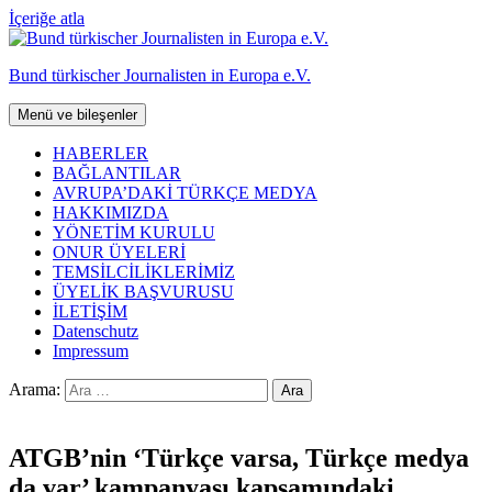
İçeriğe atla
Bund türkischer Journalisten in Europa e.V.
Menü ve bileşenler
HABERLER
BAĞLANTILAR
AVRUPA’DAKİ TÜRKÇE MEDYA
HAKKIMIZDA
YÖNETİM KURULU
ONUR ÜYELERİ
TEMSİLCİLİKLERİMİZ
ÜYELİK BAŞVURUSU
İLETİŞİM
Datenschutz
Impressum
Arama:
ATGB’nin ‘Türkçe varsa, Türkçe medya
da var’ kampanyası kapsamındaki