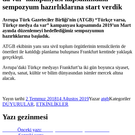
sempozyum hazırlıklarına start verdik
Avrupa Türk Gazeteciler Birliği’nin (ATGB) “Türkçe varsa,
Türkçe medya da var” kampanyası kapsamında 2019’un Mart
ayında düzenlemeyi hedeflediğimiz sempozyumun
hazırlıklarına başladık.
ATGB ekibinin yanı sıra sivil toplum örgütlerinin temsilcilerin de
önerileri ile katıldığı planlama buluşması Frankfurt kentinde yaklaşık
gerçekleşti.
Avrupa’daki Türkçe medyayı Frankfurt’ta iki gün boyunca siyaset,
medya, sanat, kültür ve bilim dünyasından isimler mercek altına
alacak.
Yayın tarihi
2 Temmuz 2018
14 Ağustos 2019
Yazar
atgb
Kategoriler
DUYURULAR
,
ETKİNLİKLER
Yazı gezinmesi
Önceki
Önceki yazı:
Türkiye’de otokrat rejim tescillendi