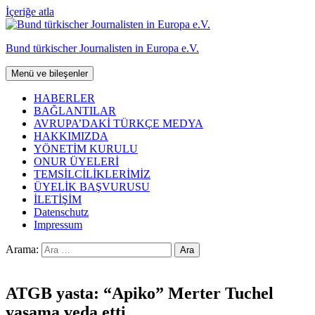
İçeriğe atla
Bund türkischer Journalisten in Europa e.V.
Menü ve bileşenler
HABERLER
BAĞLANTILAR
AVRUPA’DAKİ TÜRKÇE MEDYA
HAKKIMIZDA
YÖNETİM KURULU
ONUR ÜYELERİ
TEMSİLCİLİKLERİMİZ
ÜYELİK BAŞVURUSU
İLETİŞİM
Datenschutz
Impressum
Arama:
ATGB yasta: “Apiko” Merter Tuchel
yaşama veda etti