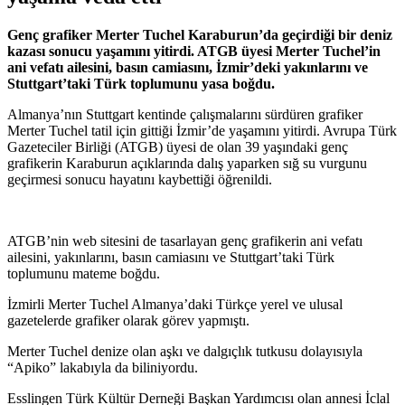
Genç grafiker Merter Tuchel Karaburun’da geçirdiği bir deniz
kazası sonucu yaşamını yitirdi. ATGB üyesi Merter Tuchel’in
ani vefatı ailesini, basın camiasını, İzmir’deki yakınlarını ve
Stuttgart’taki Türk toplumunu yasa boğdu.
Almanya’nın Stuttgart kentinde çalışmalarını sürdüren grafiker
Merter Tuchel tatil için gittiği İzmir’de yaşamını yitirdi. Avrupa Türk
Gazeteciler Birliği (ATGB) üyesi de olan 39 yaşındaki genç
grafikerin Karaburun açıklarında dalış yaparken sığ su vurgunu
geçirmesi sonucu hayatını kaybettiği öğrenildi.
ATGB’nin web sitesini de tasarlayan genç grafikerin ani vefatı
ailesini, yakınlarını, basın camiasını ve Stuttgart’taki Türk
toplumunu mateme boğdu.
İzmirli Merter Tuchel Almanya’daki Türkçe yerel ve ulusal
gazetelerde grafiker olarak görev yapmıştı.
Merter Tuchel denize olan aşkı ve dalgıçlık tutkusu dolayısıyla
“Apiko” lakabıyla da biliniyordu.
Esslingen Türk Kültür Derneği Başkan Yardımcısı olan annesi İclal