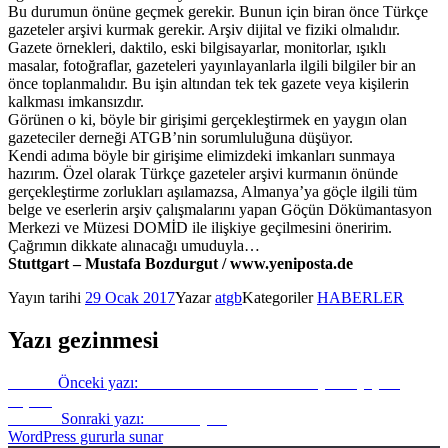
Bu durumun önüne geçmek gerekir. Bunun için biran önce Türkçe
gazeteler arşivi kurmak gerekir. Arşiv dijital ve fiziki olmalıdır.
Gazete örnekleri, daktilo, eski bilgisayarlar, monitorlar, ışıklı
masalar, fotoğraflar, gazeteleri yayınlayanlarla ilgili bilgiler bir an
önce toplanmalıdır. Bu işin altından tek tek gazete veya kişilerin
kalkması imkansızdır.
Görünen o ki, böyle bir girişimi gerçekleştirmek en yaygın olan
gazeteciler derneği ATGB’nin sorumluluğuna düşüyor.
Kendi adıma böyle bir girişime elimizdeki imkanları sunmaya
hazırım. Özel olarak Türkçe gazeteler arşivi kurmanın önünde
gerçekleştirme zorlukları aşılamazsa, Almanya’ya göçle ilgili tüm
belge ve eserlerin arşiv çalışmalarını yapan Göçün Dökümantasyon
Merkezi ve Müzesi DOMİD ile ilişkiye geçilmesini öneririm.
Çağrımın dikkate alınacağı umuduyla…
Stuttgart – Mustafa Bozdurgut /
www.yeniposta.de
Yayın tarihi
29 Ocak 2017
Yazar
atgb
Kategoriler
HABERLER
Yazı gezinmesi
Önceki
Önceki yazı:
Can Dündar’ın sitesi Almanya’da yayına
başladı
Sonraki
Sonraki yazı:
Sonraki yazı
WordPress gururla sunar