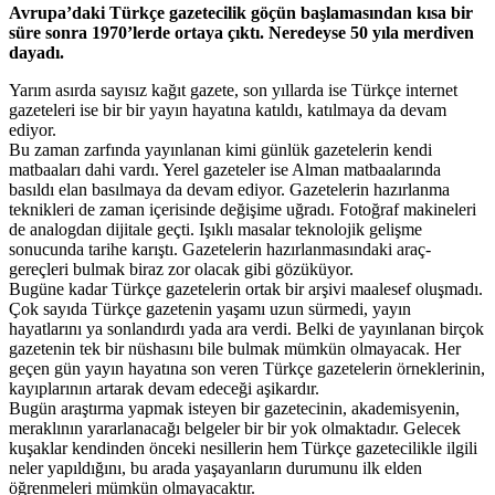
Avrupa’daki Türkçe gazetecilik göçün başlamasından kısa bir
süre sonra 1970’lerde ortaya çıktı. Neredeyse 50 yıla merdiven
dayadı.
Yarım asırda sayısız kağıt gazete, son yıllarda ise Türkçe internet
gazeteleri ise bir bir yayın hayatına katıldı, katılmaya da devam
ediyor.
Bu zaman zarfında yayınlanan kimi günlük gazetelerin kendi
matbaaları dahi vardı. Yerel gazeteler ise Alman matbaalarında
basıldı elan basılmaya da devam ediyor. Gazetelerin hazırlanma
teknikleri de zaman içerisinde değişime uğradı. Fotoğraf makineleri
de analogdan dijitale geçti. Işıklı masalar teknolojik gelişme
sonucunda tarihe karıştı. Gazetelerin hazırlanmasındaki araç-
gereçleri bulmak biraz zor olacak gibi gözüküyor.
Bugüne kadar Türkçe gazetelerin ortak bir arşivi maalesef oluşmadı.
Çok sayıda Türkçe gazetenin yaşamı uzun sürmedi, yayın
hayatlarını ya sonlandırdı yada ara verdi. Belki de yayınlanan birçok
gazetenin tek bir nüshasını bile bulmak mümkün olmayacak. Her
geçen gün yayın hayatına son veren Türkçe gazetelerin örneklerinin,
kayıplarının artarak devam edeceği aşikardır.
Bugün araştırma yapmak isteyen bir gazetecinin, akademisyenin,
meraklının yararlanacağı belgeler bir bir yok olmaktadır. Gelecek
kuşaklar kendinden önceki nesillerin hem Türkçe gazetecilikle ilgili
neler yapıldığını, bu arada yaşayanların durumunu ilk elden
öğrenmeleri mümkün olmayacaktır.