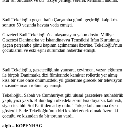
Kur’an okutarak ve bir taziye yemeği vererek kendisini andılar.
Sadi Tekelioğlu geçen hafta Çarşamba günü geçirdiği kalp krizi
sonucu 59 yaşında hayata veda etmişti.
Gazeteci Sadi Tekelioğlu’na ulaşamayan yakın dostu Milliyet
Gazetesi Danimarka ve İskandinavya Temsilcisi İrfan Kurtulmuş
geçen perşembe günü kapının açılmaması üzerine, Tekelioğlu’nun
çocuklarını ve eski eşini durumdan haberdar etmişti.
Sadi Tekelioğlu, gazeteciliğinin yanısıra, çevirmen, yazar, eğitmen
ile birçok Danimarka dizi filmlerinde karakter rollerde yer almış,
kısa bir süre önce önümüzdeki yıl gösterime girecek bir televizyon
dizisinde imam rolünü oynamıştı.
Tekelioğlu, Sabah ve Cumhuriyet gibi ulusal gazetelere muhabirlik
yaptı, yazı yazdı. Bulunduğu ülkedeki sorunlara duyarsız kalmadı,
siyasete atıldı Sol Parti’den aday oldu. Türkçe kullanımına özen
gösterdi. Sade Tekelioğlu’nun biri kız biri erkek olmak üzere iki
çocuğu ve kızından da bir torunu vardı.
atgb – KOPENHAG