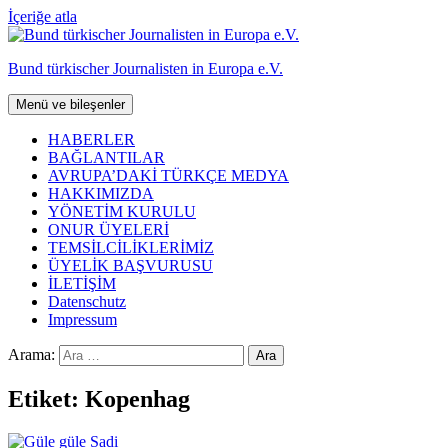
İçeriğe atla
Bund türkischer Journalisten in Europa e.V.
Menü ve bileşenler
HABERLER
BAĞLANTILAR
AVRUPA’DAKİ TÜRKÇE MEDYA
HAKKIMIZDA
YÖNETİM KURULU
ONUR ÜYELERİ
TEMSİLCİLİKLERİMİZ
ÜYELİK BAŞVURUSU
İLETİŞİM
Datenschutz
Impressum
Arama:
Etiket:
Kopenhag