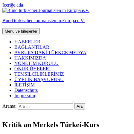
İçeriğe atla
Bund türkischer Journalisten in Europa e.V.
Menü ve bileşenler
HABERLER
BAĞLANTILAR
AVRUPA’DAKİ TÜRKÇE MEDYA
HAKKIMIZDA
YÖNETİM KURULU
ONUR ÜYELERİ
TEMSİLCİLİKLERİMİZ
ÜYELİK BAŞVURUSU
İLETİŞİM
Datenschutz
Impressum
Arama:
Kritik an Merkels Türkei-Kurs