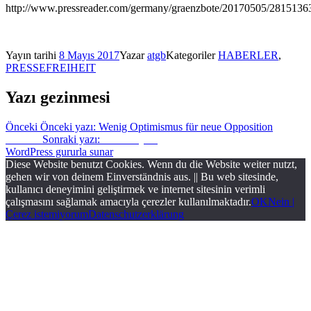
http://www.pressreader.com/germany/graenzbote/20170505/281513
Yayın tarihi
8 Mayıs 2017
Yazar
atgb
Kategoriler
HABERLER
,
PRESSEFREIHEIT
Yazı gezinmesi
Önceki
Önceki yazı:
Wenig Optimismus für neue Opposition
Sonraki
Sonraki yazı:
Sonraki yazı
WordPress gururla sunar
Diese Website benutzt Cookies. Wenn du die Website weiter nutzt,
gehen wir von deinem Einverständnis aus. || Bu web sitesinde,
kullanıcı deneyimini geliştirmek ve internet sitesinin verimli
çalışmasını sağlamak amacıyla çerezler kullanılmaktadır.
OK
Nein |
Çerez istemiyorum
Datenschutzerklärung