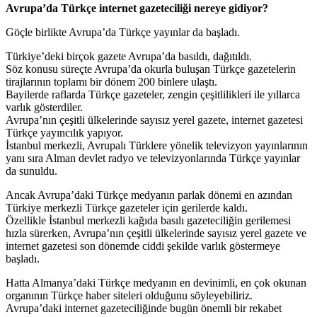
Avrupa’da Türkçe internet gazeteciliği nereye gidiyor?
Göçle birlikte Avrupa’da Türkçe yayınlar da başladı.
Türkiye’deki birçok gazete Avrupa’da basıldı, dağıtıldı.
Söz konusu süreçte Avrupa’da okurla buluşan Türkçe gazetelerin
tirajlarının toplamı bir dönem 200 binlere ulaştı.
Bayilerde raflarda Türkçe gazeteler, zengin çeşitlilikleri ile yıllarca
varlık gösterdiler.
Avrupa’nın çeşitli ülkelerinde sayısız yerel gazete, internet gazetesi
Türkçe yayıncılık yapıyor.
İstanbul merkezli, Avrupalı Türklere yönelik televizyon yayınlarının
yanı sıra Alman devlet radyo ve televizyonlarında Türkçe yayınlar
da sunuldu.
Ancak Avrupa’daki Türkçe medyanın parlak dönemi en azından
Türkiye merkezli Türkçe gazeteler için gerilerde kaldı.
Özellikle İstanbul merkezli kağıda basılı gazeteciliğin gerilemesi
hızla sürerken, Avrupa’nın çeşitli ülkelerinde sayısız yerel gazete ve
internet gazetesi son dönemde ciddi şekilde varlık göstermeye
başladı.
Hatta Almanya’daki Türkçe medyanın en devinimli, en çok okunan
organının Türkçe haber siteleri olduğunu söyleyebiliriz.
Avrupa’daki internet gazeteciliğinde bugün önemli bir rekabet