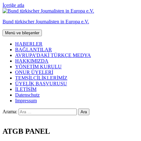
İçeriğe atla
Bund türkischer Journalisten in Europa e.V.
Menü ve bileşenler
HABERLER
BAĞLANTILAR
AVRUPA’DAKİ TÜRKÇE MEDYA
HAKKIMIZDA
YÖNETİM KURULU
ONUR ÜYELERİ
TEMSİLCİLİKLERİMİZ
ÜYELİK BAŞVURUSU
İLETİŞİM
Datenschutz
Impressum
Arama:
ATGB PANEL