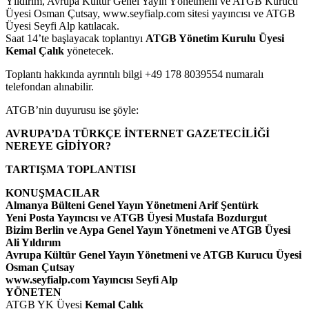
Yıldırım, Avrupa Kültür Genel Yayın Yönetmeni ve ATGB Kurucu
Üyesi Osman Çutsay, www.seyfialp.com sitesi yayıncısı ve ATGB
Üyesi Seyfi Alp katılacak.
Saat 14’te başlayacak toplantıyı
ATGB Yönetim Kurulu Üyesi
Kemal Çalık
yönetecek.
Toplantı hakkında ayrıntılı bilgi +49 178 8039554 numaralı
telefondan alınabilir.
ATGB’nin duyurusu ise şöyle:
AVRUPA’DA TÜRKÇE İNTERNET GAZETECİLİĞİ
NEREYE GİDİYOR?
TARTIŞMA TOPLANTISI
KONUŞMACILAR
Almanya Bülteni Genel Yayın Yönetmeni Arif Şentürk
Yeni Posta Yayıncısı ve ATGB Üyesi Mustafa Bozdurgut
Bizim Berlin ve Aypa Genel Yayın Yönetmeni ve ATGB Üyesi
Ali Yıldırım
Avrupa Kültür Genel Yayın Yönetmeni ve ATGB Kurucu Üyesi
Osman Çutsay
www.seyfialp.com Yayıncısı Seyfi Alp
YÖNETEN
ATGB YK Üyesi
Kemal Çalık