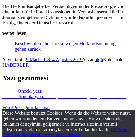
Die Herkunftsangabe bei Verdächtigen in der Presse sorgte vor
einem Jahr für heftige Diskussionen in Verlagshäusern. Die für
Journalisten geltende Richtlinie wurde daraufhin geändert – mit
Erfolg, findet der Deutsche Presserat.
weiter lesen
Beschwerden über Presse wegen Herkunftsnennung
gehen zurück
Yayın tarihi
9 Mart 2018
14 Ağustos 2019
Yazar
atgb
Kategoriler
HABERLER
Yazı gezinmesi
Önceki
Önceki yazı:
Deniz gitti, ama mücadelemiz bitmedi
Sonraki
Sonraki yazı:
Türkiye’deki basın özgürlüğü saldırılarına
Berlin’de büyüteç
WordPress gururla sunar
Diese Website benutzt Cookies. Wenn du die Website weiter nutzt,
gehen wir von deinem Einverständnis aus. || Bu web sitesinde,
kullanıcı deneyimini geliştirmek ve internet sitesinin verimli
çalışmasını sağlamak amacıyla çerezler kullanılmaktadır.
OK
Nein |
Çerez istemiyorum
Datenschutzerklärung