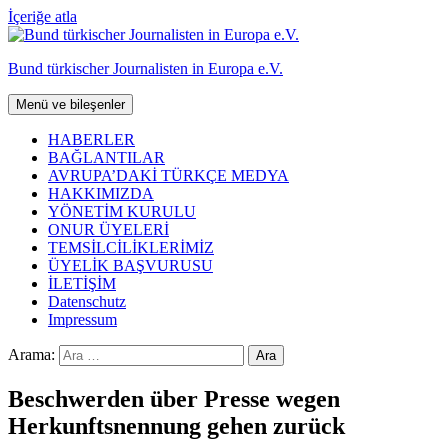
İçeriğe atla
Bund türkischer Journalisten in Europa e.V.
Menü ve bileşenler
HABERLER
BAĞLANTILAR
AVRUPA’DAKİ TÜRKÇE MEDYA
HAKKIMIZDA
YÖNETİM KURULU
ONUR ÜYELERİ
TEMSİLCİLİKLERİMİZ
ÜYELİK BAŞVURUSU
İLETİŞİM
Datenschutz
Impressum
Arama:
Beschwerden über Presse wegen
Herkunftsnennung gehen zurück