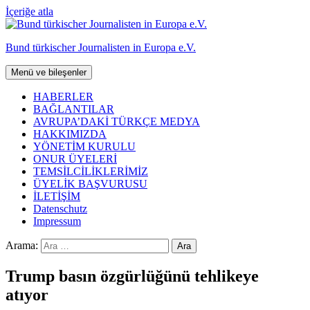
İçeriğe atla
Bund türkischer Journalisten in Europa e.V.
Menü ve bileşenler
HABERLER
BAĞLANTILAR
AVRUPA’DAKİ TÜRKÇE MEDYA
HAKKIMIZDA
YÖNETİM KURULU
ONUR ÜYELERİ
TEMSİLCİLİKLERİMİZ
ÜYELİK BAŞVURUSU
İLETİŞİM
Datenschutz
Impressum
Arama:
Trump basın özgürlüğünü tehlikeye
atıyor