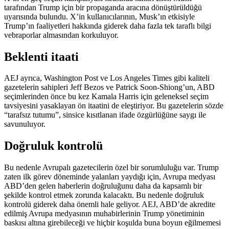
tarafından Trump için bir propaganda aracına dönüştürüldüğü
uyarısında bulundu. X’in kullanıcılarının, Musk’ın etkisiyle
Trump’ın faaliyetleri hakkında giderek daha fazla tek taraflı bilgi
vebraporlar almasından korkuluyor.
Beklenti itaati
AEJ ayrıca, Washington Post ve Los Angeles Times gibi kaliteli
gazetelerin sahipleri Jeff Bezos ve Patrick Soon-Shiong’un, ABD
seçimlerinden önce bu kez Kamala Harris için geleneksel seçim
tavsiyesini yasaklayan ön itaatini de eleştiriyor. Bu gazetelerin sözde
“tarafsız tutumu”, sinsice kısıtlanan ifade özgürlüğüne saygı ile
savunuluyor.
Doğruluk kontrolü
Bu nedenle Avrupalı gazetecilerin özel bir sorumluluğu var. Trump
zaten ilk görev döneminde yalanları yaydığı için, Avrupa medyası
ABD’den gelen haberlerin doğruluğunu daha da kapsamlı bir
şekilde kontrol etmek zorunda kalacaktı. Bu nedenle doğruluk
kontrolü giderek daha önemli hale geliyor. AEJ, ABD’de akredite
edilmiş Avrupa medyasının muhabirlerinin Trump yönetiminin
baskısı altına girebileceği ve hiçbir koşulda buna boyun eğilmemesi