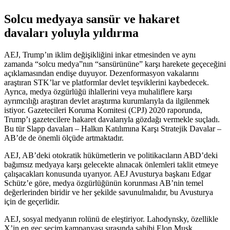
Solcu medyaya sansür ve hakaret
davaları yoluyla yıldırma
AEJ, Trump’ın iklim değişikliğini inkar etmesinden ve aynı
zamanda “solcu medya”nın “sansürününe” karşı harekete geçeceğini
açıklamasından endişe duyuyor. Dezenformasyon vakalarını
araştıran STK’lar ve platformlar devlet teşviklerini kaybedecek.
Ayrıca, medya özgürlüğü ihlallerini veya muhaliflere karşı
ayrımcılığı araştıran devlet araştırma kurumlarıyla da ilgilenmek
istiyor. Gazetecileri Koruma Komitesi (CPJ) 2020 raporunda,
Trump’ı gazetecilere hakaret davalarıyla gözdağı vermekle suçladı.
Bu tür Slapp davaları – Halkın Katılımına Karşı Stratejik Davalar –
AB’de de önemli ölçüde artmaktadır.
AEJ, AB’deki otokratik hükümetlerin ve politikacıların ABD’deki
bağımsız medyaya karşı gelecekte alınacak önlemleri taklit etmeye
çalışacakları konusunda uyarıyor. AEJ Avusturya başkanı Edgar
Schütz’e göre, medya özgürlüğünün korunması AB’nin temel
değerlerinden biridir ve her şekilde savunulmalıdır, bu Avusturya
için de geçerlidir.
AEJ, sosyal medyanın rolünü de eleştiriyor. Lahodynsky, özellikle
X’in en geç seçim kampanyası sırasında sahibi Elon Musk