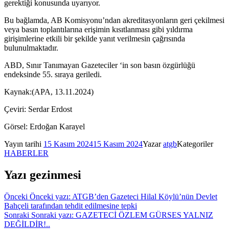
gerektiği konusunda uyarıyor.
Bu bağlamda, AB Komisyonu’ndan akreditasyonların geri çekilmesi
veya basın toplantılarına erişimin kısıtlanması gibi yıldırma
girişimlerine etkili bir şekilde yanıt verilmesin çağrısında
bulunulmaktadır.
ABD, Sınır Tanımayan Gazeteciler ‘in son basın özgürlüğü
endeksinde 55. sıraya geriledi.
Kaynak:(APA, 13.11.2024)
Çeviri: Serdar Erdost
Görsel: Erdoğan Karayel
Yayın tarihi
15 Kasım 2024
15 Kasım 2024
Yazar
atgb
Kategoriler
HABERLER
Yazı gezinmesi
Önceki
Önceki yazı:
ATGB’den Gazeteci Hilal Köylü’nün Devlet
Bahçeli tarafından tehdit edilmesine tepki
Sonraki
Sonraki yazı:
GAZETECİ ÖZLEM GÜRSES YALNIZ
DEĞİLDİR!..