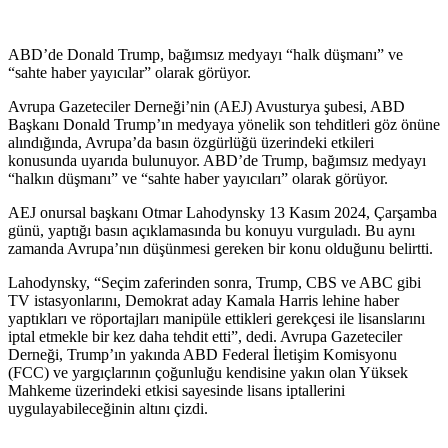
ABD’de Donald Trump, bağımsız medyayı “halk düşmanı” ve
“sahte haber yayıcılar” olarak görüyor.
Avrupa Gazeteciler Derneği’nin (AEJ) Avusturya şubesi, ABD
Başkanı Donald Trump’ın medyaya yönelik son tehditleri göz önüne
alındığında, Avrupa’da basın özgürlüğü üzerindeki etkileri
konusunda uyarıda bulunuyor. ABD’de Trump, bağımsız medyayı
“halkın düşmanı” ve “sahte haber yayıcıları” olarak görüyor.
AEJ onursal başkanı Otmar Lahodynsky 13 Kasım 2024, Çarşamba
günü, yaptığı basın açıklamasında bu konuyu vurguladı. Bu aynı
zamanda Avrupa’nın düşünmesi gereken bir konu olduğunu belirtti.
Lahodynsky, “Seçim zaferinden sonra, Trump, CBS ve ABC gibi
TV istasyonlarını, Demokrat aday Kamala Harris lehine haber
yaptıkları ve röportajları manipüle ettikleri gerekçesi ile lisanslarını
iptal etmekle bir kez daha tehdit etti”, dedi. Avrupa Gazeteciler
Derneği, Trump’ın yakında ABD Federal İletişim Komisyonu
(FCC) ve yargıçlarının çoğunluğu kendisine yakın olan Yüksek
Mahkeme üzerindeki etkisi sayesinde lisans iptallerini
uygulayabileceğinin altını çizdi.